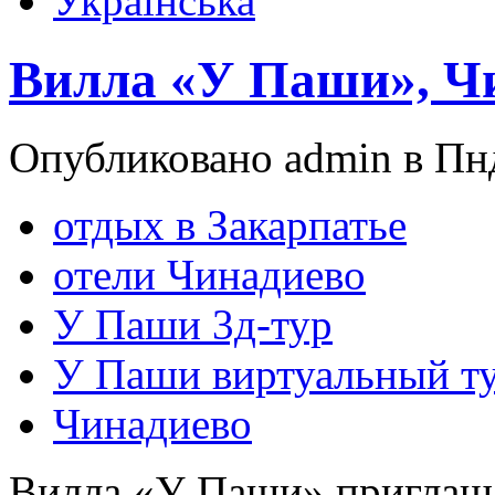
Українська
Вилла «У Паши», Ч
Опубликовано admin в Пнд
отдых в Закарпатье
отели Чинадиево
У Паши 3д-тур
У Паши виртуальный т
Чинадиево
Вилла «У Паши» приглаша