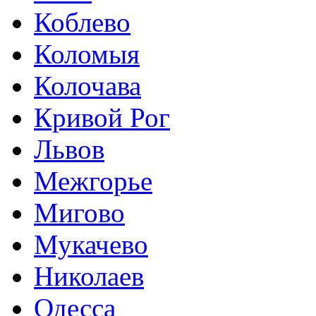
Коблево
Коломыя
Колочава
Кривой Рог
Львов
Межгорье
Мигово
Мукачево
Николаев
Одесса