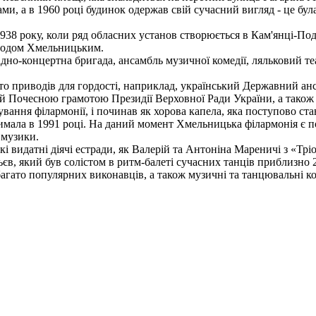
, а в 1960 році будинок одержав свій сучасний вигляд - це була 
1938 року, коли ряд обласних установ створюється в Кам'янці-По
згодом Хмельницьким.
дно-концертна бригада, ансамбль музичної комедії, ляльковий теа
о приводів для гордості, наприклад, український Державний анс
ний Почесною грамотою Президії Верховної Ради України, а тако
нування філармонії, і починав як хорова капела, яка поступово ст
имала в 1991 році. На даний момент Хмельницька філармонія є п
 музики.
і видатні діячі естради, як Валерій та Антоніна Мареничі з «Тр
єв, який був солістом в ритм-балеті сучасних танців приблизно 2
гато популярних виконавців, а також музичні та танцювальні ко