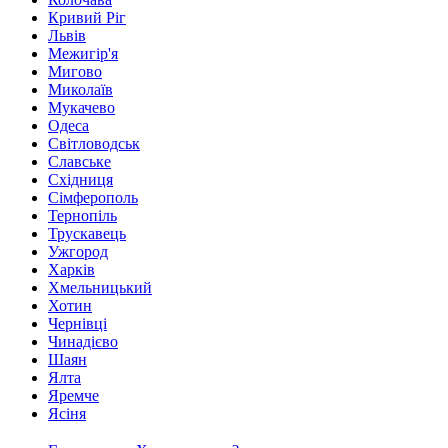
Кривий Ріг
Львів
Межигір'я
Мигово
Миколаїв
Мукачево
Одеса
Світловодськ
Славське
Східниця
Сімферополь
Тернопіль
Трускавець
Ужгород
Харків
Хмельницький
Хотин
Чернівці
Чинадієво
Шаян
Ялта
Яремче
Ясіня