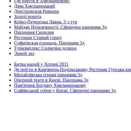
Где поесть в Хмельницком?
Дача Хмельницький
Днестровская Ривьера
Золоті ворота
Київо-Печерська Лавра. 3 д тур
Майдан Незалежності. Сферична панорама 3д
Пиццерия Сицилия
Ресторан Старый город
Софиевская площадь. Панорама 3д
Туркомплекс Солнечна долина
Эрней лаз
Битва наций у Хотині 2011
Де поїсти в Кам'янець-Подільському, Ресторан Гунська к
Михайлівська площа панорама 3д
Оперний театр в Києві. Панорама 3д
Пам'ятник Богдану Хмельницькому
Софіївський собор у Києві. Сферичні панорами 3д