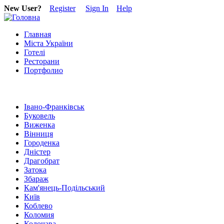
New User?
Register
Sign In
Help
Главная
Міста України
Готелі
Ресторани
Портфолио
Івано-Франківськ
Буковель
Виженка
Вінниця
Городенка
Дністер
Драгобрат
Затока
Збараж
Кам'янець-Подільський
Київ
Коблево
Коломия
Колочава