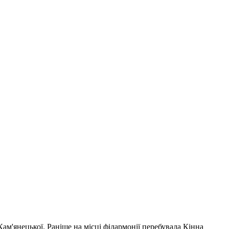
ам'янецької. Раніше на місці філармонії перебувала Кінна