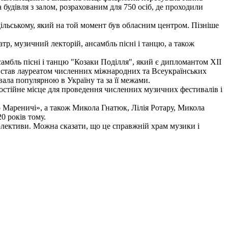
будівля з залом, розрахованим для 750 осіб, де проходили
дільському, який на той момент був обласним центром. Пізніше
тр, музичний лекторій, ансамбль пісні і танцю, а також
амбль пісні і танцю "Козаки Поділля", який є дипломантом XII
ж став лауреатом численних міжнародних та Всеукраїнських
авала популярною в Україну та за її межами.
остійне місце для проведення численних музичних фестивалів і
іо Мареничі», а також Микола Гнатюк, Лілія Ротару, Микола
0 років тому.
лективи. Можна сказати, що це справжній храм музики і