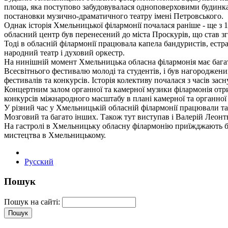
площа, яка поступово забудовувалася одноповерховими будинками
постановки музично-драматичного театру імені Петровського.
Однак історія Хмельницької філармонії почалася раніше - ще з 
обласний центр був перенесений до міста Проскурів, що став 
Тоді в обласній філармонії працювала капела бандуристів, естра
народний театр і духовий оркестр.
На нинішній момент Хмельницька обласна філармонія має багат
Всесвітнього фестивалю молоді та студентів, і був нагородже
фестивалів та конкурсів. Історія колективу почалася з часів зас
Концертним залом органної та камерної музики філармонія отр
конкурсів міжнародного масштабу в плані камерної та органної
У різний час у Хмельницькій обласній філармонії працювали так
Мозговий та багато інших. Також тут виступав і Валерій Леонть
На гастролі в Хмельницьку обласну філармонію приїжджають ба
мистецтва в Хмельницькому.
Русский
Пошук
Пошук на сайті: