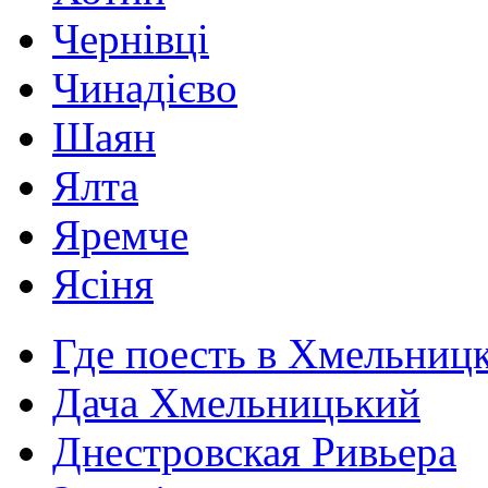
Чернівці
Чинадієво
Шаян
Ялта
Яремче
Ясіня
Где поесть в Хмельниц
Дача Хмельницький
Днестровская Ривьера