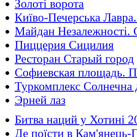
Золоті ворота
Київо-Печерська Лавра.
Майдан Незалежності. 
Пиццерия Сицилия
Ресторан Старый город
Софиевская площадь. П
Туркомплекс Солнечна 
Эрней лаз
Битва наций у Хотині 2
Де поїсти в Кам'янець-