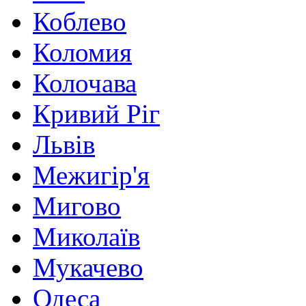
Коблево
Коломия
Колочава
Кривий Ріг
Львів
Межигір'я
Мигово
Миколаїв
Мукачево
Одеса