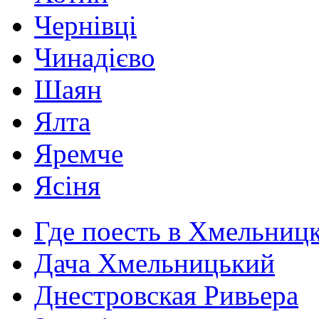
Чернівці
Чинадієво
Шаян
Ялта
Яремче
Ясіня
Где поесть в Хмельниц
Дача Хмельницький
Днестровская Ривьера