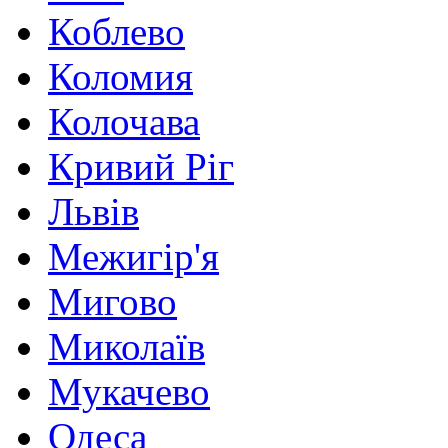
Коблево
Коломия
Колочава
Кривий Ріг
Львів
Межигір'я
Мигово
Миколаїв
Мукачево
Одеса