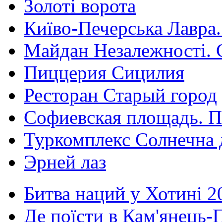
Золоті ворота
Київо-Печерська Лавра.
Майдан Незалежності. 
Пиццерия Сицилия
Ресторан Старый город
Софиевская площадь. П
Туркомплекс Солнечна 
Эрней лаз
Битва наций у Хотині 2
Де поїсти в Кам'янець-