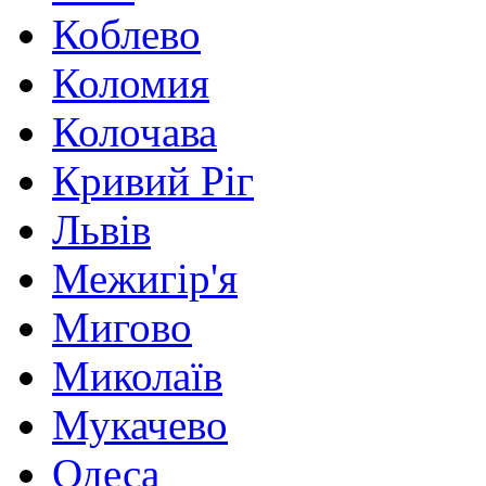
Коблево
Коломия
Колочава
Кривий Ріг
Львів
Межигір'я
Мигово
Миколаїв
Мукачево
Одеса