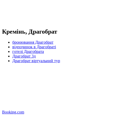
Кремінь, Драгобрат
бронювання Драгобрат
відпочинок в Драгобраті
готелі Драгобрата
Драгобрат 3д
Драгобрат віртуальний тур
Booking.com