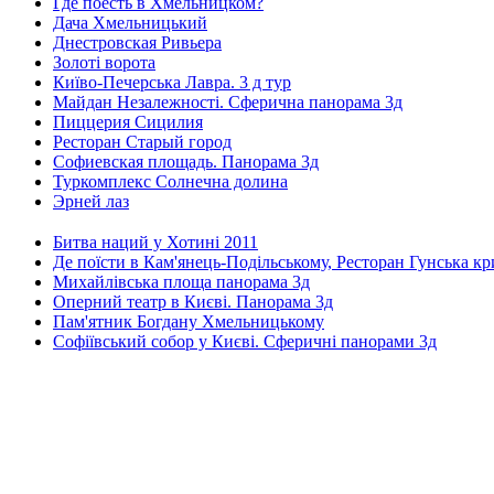
Где поесть в Хмельницком?
Дача Хмельницький
Днестровская Ривьера
Золоті ворота
Київо-Печерська Лавра. 3 д тур
Майдан Незалежності. Сферична панорама 3д
Пиццерия Сицилия
Ресторан Старый город
Софиевская площадь. Панорама 3д
Туркомплекс Солнечна долина
Эрней лаз
Битва наций у Хотині 2011
Де поїсти в Кам'янець-Подільському, Ресторан Гунська к
Михайлівська площа панорама 3д
Оперний театр в Києві. Панорама 3д
Пам'ятник Богдану Хмельницькому
Софіївський собор у Києві. Сферичні панорами 3д