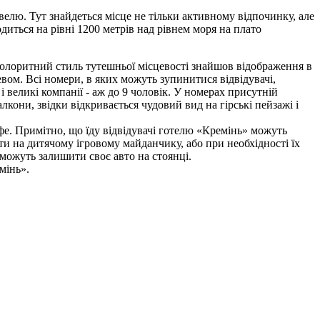
велю. Тут знайдеться місце не тільки активному відпочинку, але
диться на рівні 1200 метрів над рівнем моря на плато
 Колоритний стиль тутешньої місцевості знайшов відображення в
евом. Всі номери, в яких можуть зупинитися відвідувачі,
 великі компанії - аж до 9 чоловік. У номерах присутній
кони, звідки відкривається чудовий вид на гірські пейзажі і
фе. Примітно, що їду відвідувачі готелю «Кремінь» можуть
ти на дитячому ігровому майданчику, або при необхідності їх
 можуть залишити своє авто на стоянці.
мінь».