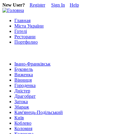
New User?
Register
Sign In
Help
Главная
Міста України
Готелі
Ресторани
Портфолио
Івано-Франківськ
Буковель
Виженка
Вінниця
Городенка
Дністер
Драгобрат
Затока
Збараж
Кам'янець-Подільський
Київ
Коблево
Коломия
Колочава