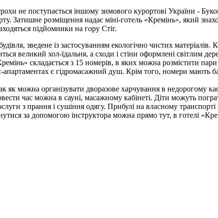
ітрохи не поступається іншому зимового курортові України - Буко
ту. Затишне розміщення надає міні-готель «Кремінь», який знахо
находяться підйомники на гору Стіг.
удівля, зведене із застосуванням екологічно чистих матеріалів.
ться великий хол-їдальня, а сходи і стіни оформлені світлим дер
мінь» складається з 15 номерів, в яких можна розмістити пари і
-апартаментах є гідромасажний душ. Крім того, номери мають бал
так як можна організувати дворазове харчування в недорогому ка
овести час можна в сауні, масажному кабінеті. Діти можуть погра
слуги з прання і сушіння одягу. Прибулі на власному транспорті
утися за допомогою інструктора можна прямо тут, в готелі «Кре