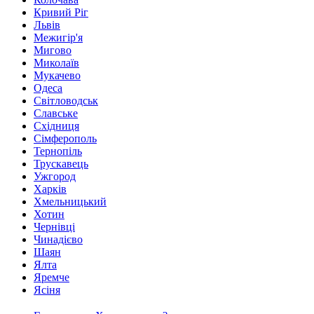
Кривий Ріг
Львів
Межигір'я
Мигово
Миколаїв
Мукачево
Одеса
Світловодськ
Славське
Східниця
Сімферополь
Тернопіль
Трускавець
Ужгород
Харків
Хмельницький
Хотин
Чернівці
Чинадієво
Шаян
Ялта
Яремче
Ясіня