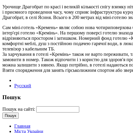
Урочище Драгобрат по красі і великій кількості снігу взимку н
і приємного проведення часу, чому сприяє інфраструктура курор
Драгобрат, в селі Ясиня. Всього в 200 метрах від міні-готелю з
Сам міні-готель «Кремень» являє собою нова чотириповерхова б
інтер'єрі готелю «Кремінь». На першому поверсі готелю знаходи
відрізняються простором і затишком. Номерний фонд готелю «Кре
комфортні меблі, душ з постійною подачею гарячої води, в люкс
телевізор з кабельним ТБ.
За харчування в готелі «Кремінь» також не варто переживати, 
замовити в номер. Також відпочити і з користю для здоров'я пр
можна залишити з нянею. Якщо потрібно, в готелі надаються по
Взяти спорядження для занять гірськолижним спортом або зверн
Русский
Пошук
Пошук на сайті:
Главная
Міста України