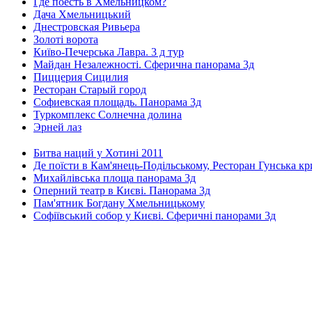
Где поесть в Хмельницком?
Дача Хмельницький
Днестровская Ривьера
Золоті ворота
Київо-Печерська Лавра. 3 д тур
Майдан Незалежності. Сферична панорама 3д
Пиццерия Сицилия
Ресторан Старый город
Софиевская площадь. Панорама 3д
Туркомплекс Солнечна долина
Эрней лаз
Битва наций у Хотині 2011
Де поїсти в Кам'янець-Подільському, Ресторан Гунська к
Михайлівська площа панорама 3д
Оперний театр в Києві. Панорама 3д
Пам'ятник Богдану Хмельницькому
Софіївський собор у Києві. Сферичні панорами 3д