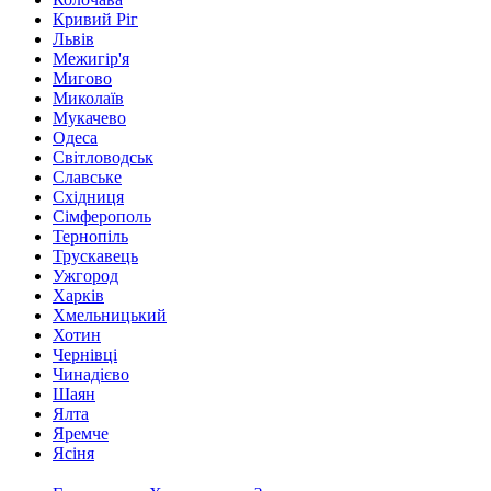
Кривий Ріг
Львів
Межигір'я
Мигово
Миколаїв
Мукачево
Одеса
Світловодськ
Славське
Східниця
Сімферополь
Тернопіль
Трускавець
Ужгород
Харків
Хмельницький
Хотин
Чернівці
Чинадієво
Шаян
Ялта
Яремче
Ясіня