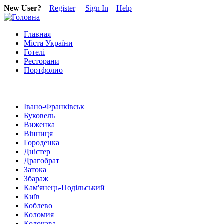
New User?
Register
Sign In
Help
Главная
Міста України
Готелі
Ресторани
Портфолио
Івано-Франківськ
Буковель
Виженка
Вінниця
Городенка
Дністер
Драгобрат
Затока
Збараж
Кам'янець-Подільський
Київ
Коблево
Коломия
Колочава