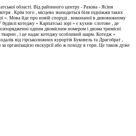
тської області. Від районного центру - Рахова - Ясіня
ітря . Крім того , місцево знаходиться біля підніжжя таких
зорі ». Мова йде про новій споруді , виконаної в дивовижному
удівлі котеджу « Карпатські зорі » є кухня- слотове , де
 розпорядженні одним двомісним номером і двома тримісні
и тварин , і це надає котеджу особливий шарм. Котедж «
далік від гірськолижних курортів Буковель та Драгобрат ,
за організацією екскурсії або ж походу в гори. Це також дуже