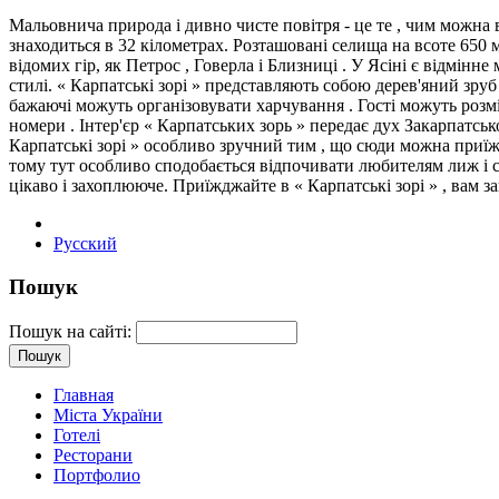
Мальовнича природа і дивно чисте повітря - це те , чим можна в
знаходиться в 32 кілометрах. Розташовані селища на всоте 650 м
відомих гір, як Петрос , Говерла і Близниці . У Ясіні є відмінн
стилі. « Карпатські зорі » представляють собою дерев'яний зруб
бажаючі можуть організовувати харчування . Гості можуть розм
номери . Інтер'єр « Карпатських зорь » передає дух Закарпатськ
Карпатські зорі » особливо зручний тим , що сюди можна приїж
тому тут особливо сподобається відпочивати любителям лиж і сн
цікаво і захоплююче. Приїжджайте в « Карпатські зорі » , вам за
Русский
Пошук
Пошук на сайті:
Главная
Міста України
Готелі
Ресторани
Портфолио