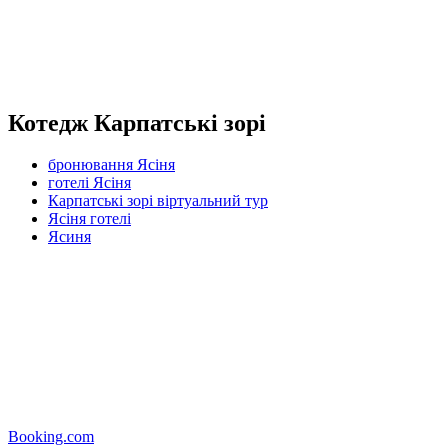
Котедж Карпатські зорі
бронювання Ясіня
готелі Ясіня
Карпатські зорі віртуальний тур
Ясіня готелі
Ясиня
Booking.com