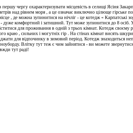
 першу чергу охарактеризувати місцевість в селищі Ясіня Закарпа
етрів над рівнем моря , а це означає виключно цілюще гірське пов
е місце , де можна зупинитися на нічліг - це котедж « Карпатські 
 - дуже комфортний і затишний. Тут може зупинитися до 8 осіб. У б
іститися для проживання в одній з трьох кімнат. Котедж своєму
ого краю , сильних і могутніх гір . На стінах кімнат висять шкур
джати для відпочинку в зимовий період. Котедж знаходиться непо
оуборду. Влітку тут теж є чим зайнятися - ви можете звернутися 
вжди тут раді!