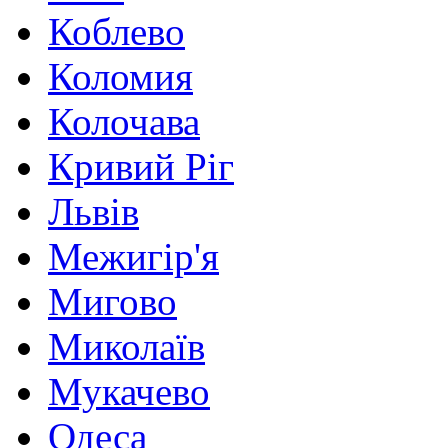
Коблево
Коломия
Колочава
Кривий Ріг
Львів
Межигір'я
Мигово
Миколаїв
Мукачево
Одеса