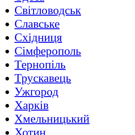
Світловодськ
Славське
Східниця
Сімферополь
Тернопіль
Трускавець
Ужгород
Харків
Хмельницький
Хотин