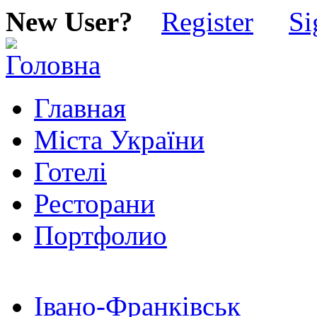
New User?
Register
Si
Главная
Міста України
Готелі
Ресторани
Портфолио
Івано-Франківськ