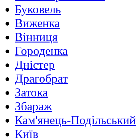
Буковель
Виженка
Вінниця
Городенка
Дністер
Драгобрат
Затока
Збараж
Кам'янець-Подільський
Київ