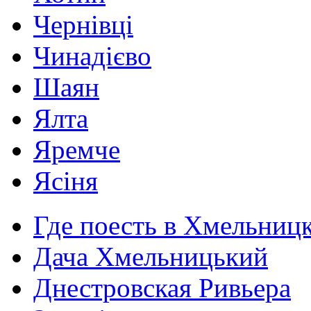
Чернівці
Чинадієво
Шаян
Ялта
Яремче
Ясіня
Где поесть в Хмельниц
Дача Хмельницький
Днестровская Ривьера