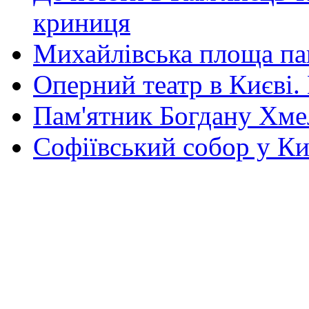
криниця
Михайлівська площа па
Оперний театр в Києві.
Пам'ятник Богдану Хм
Софіївський собор у Ки