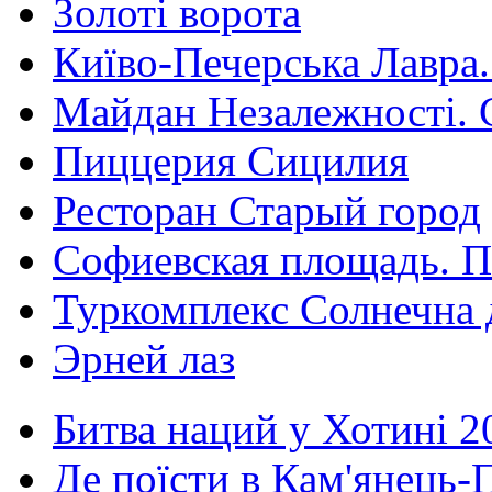
Золоті ворота
Київо-Печерська Лавра.
Майдан Незалежності. 
Пиццерия Сицилия
Ресторан Старый город
Софиевская площадь. П
Туркомплекс Солнечна 
Эрней лаз
Битва наций у Хотині 2
Де поїсти в Кам'янець-