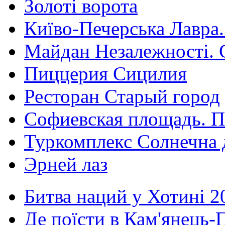
Золоті ворота
Київо-Печерська Лавра.
Майдан Незалежності. 
Пиццерия Сицилия
Ресторан Старый город
Софиевская площадь. П
Туркомплекс Солнечна 
Эрней лаз
Битва наций у Хотині 2
Де поїсти в Кам'янець-