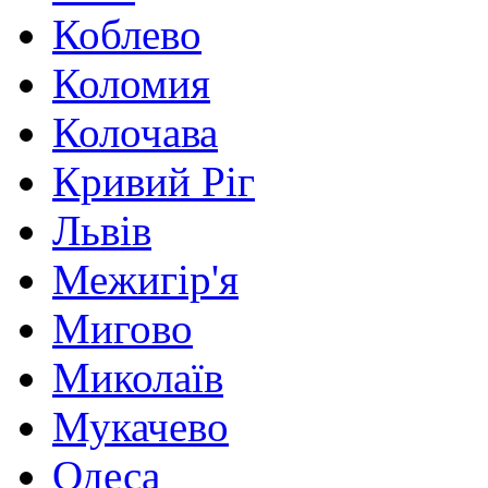
Коблево
Коломия
Колочава
Кривий Ріг
Львів
Межигір'я
Мигово
Миколаїв
Мукачево
Одеса