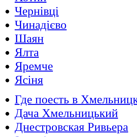
Чернівці
Чинадієво
Шаян
Ялта
Яремче
Ясіня
Где поесть в Хмельниц
Дача Хмельницький
Днестровская Ривьера