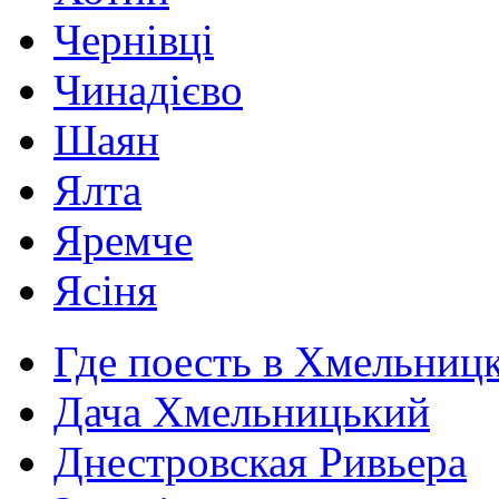
Чернівці
Чинадієво
Шаян
Ялта
Яремче
Ясіня
Где поесть в Хмельниц
Дача Хмельницький
Днестровская Ривьера