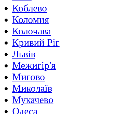
Коблево
Коломия
Колочава
Кривий Ріг
Львів
Межигір'я
Мигово
Миколаїв
Мукачево
Одеса