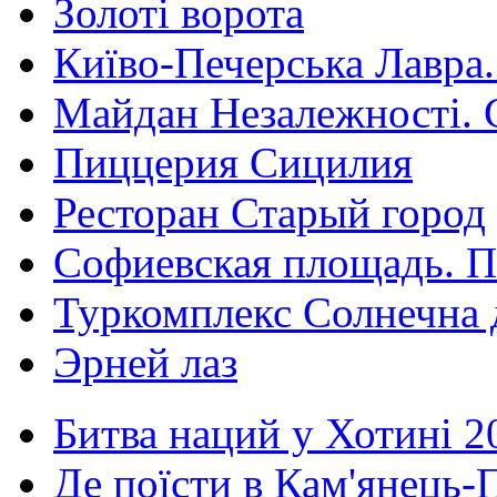
Золоті ворота
Київо-Печерська Лавра.
Майдан Незалежності. 
Пиццерия Сицилия
Ресторан Старый город
Софиевская площадь. П
Туркомплекс Солнечна 
Эрней лаз
Битва наций у Хотині 2
Де поїсти в Кам'янець-