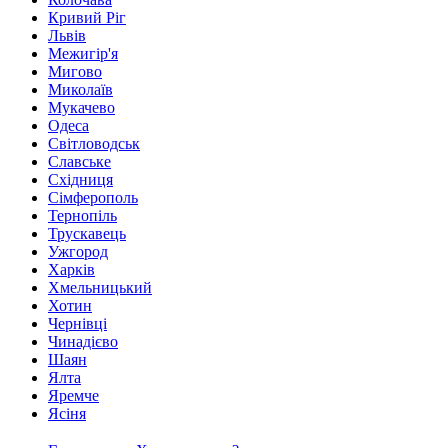
Кривий Ріг
Львів
Межигір'я
Мигово
Миколаїв
Мукачево
Одеса
Світловодськ
Славське
Східниця
Сімферополь
Тернопіль
Трускавець
Ужгород
Харків
Хмельницький
Хотин
Чернівці
Чинадієво
Шаян
Ялта
Яремче
Ясіня