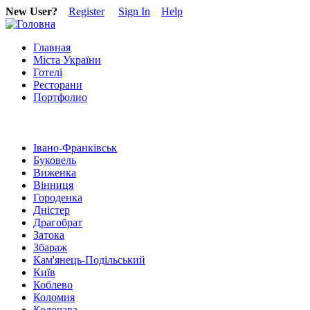
New User?
Register
Sign In
Help
Главная
Міста України
Готелі
Ресторани
Портфолио
Івано-Франківськ
Буковель
Виженка
Вінниця
Городенка
Дністер
Драгобрат
Затока
Збараж
Кам'янець-Подільський
Київ
Коблево
Коломия
Колочава