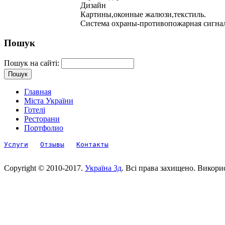
Дизайн
Картины,оконные жалюзи,текстиль.
Система охраны-противопожарная сигнал
Пошук
Пошук на сайті:
Главная
Міста України
Готелі
Ресторани
Портфолио
Услуги
Отзывы
Контакты
Copyright © 2010-2017.
Україна 3д
. Всі права захищено. Викори