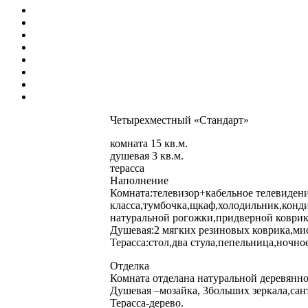
Четырехместный «Стандарт»
комната 15 кв.м.
душевая 3 кв.м.
терасса
Наполнение
Комната:телевизор+кабельное телевиден
класса,тумбочка,щкаф,холодильник,конд
натуральной рогожки,придверной коврик
Душевая:2 мягких резиновых коврика,мис
Терасса:стол,два стула,пепельница,ночно
Отделка
Комната отделана натуральной деревянно
Душевая –мозайка, 3больших зеркала,са
Терасса-дерево.