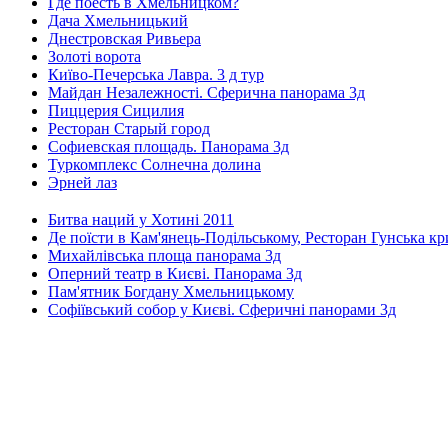
Где поесть в Хмельницком?
Дача Хмельницький
Днестровская Ривьера
Золоті ворота
Київо-Печерська Лавра. 3 д тур
Майдан Незалежності. Сферична панорама 3д
Пиццерия Сицилия
Ресторан Старый город
Софиевская площадь. Панорама 3д
Туркомплекс Солнечна долина
Эрней лаз
Битва наций у Хотині 2011
Де поїсти в Кам'янець-Подільському, Ресторан Гунська к
Михайлівська площа панорама 3д
Оперний театр в Києві. Панорама 3д
Пам'ятник Богдану Хмельницькому
Софіївський собор у Києві. Сферичні панорами 3д