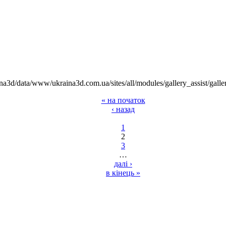
na3d/data/www/ukraina3d.com.ua/sites/all/modules/gallery_assist/galle
« на початок
‹ назад
1
2
3
…
далі ›
в кінець »