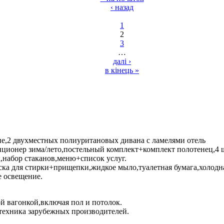
‹ назад
1
2
3
…
далі ›
в кінець »
ие,2 двухместных полиуритановых дивана с ламелями отель
иционер зима/лето,постельный комплект+комплект полотенец,4 
,набор стаканов,меню+список услуг.
ка для стирки+прищепки,жидкое мыло,туалетная бумага,холодна
е освещение.
й вагонкой,включая пол и потолок.
нтехника зарубежных производителей.