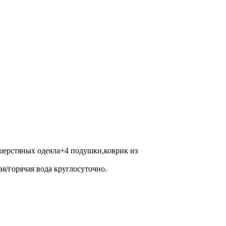
шерстяных одеяла+4 подушки,коврик из
я/горячая вода круглосуточно.