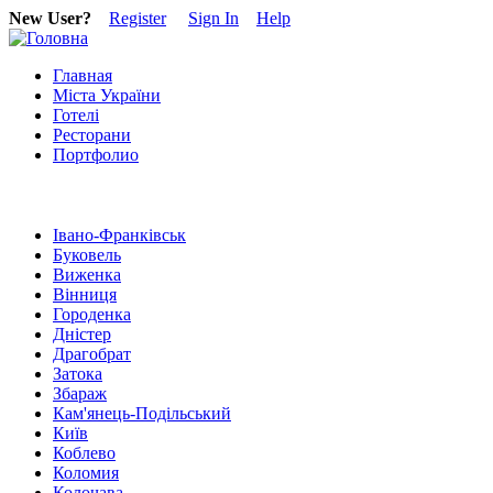
New User?
Register
Sign In
Help
Главная
Міста України
Готелі
Ресторани
Портфолио
Івано-Франківськ
Буковель
Виженка
Вінниця
Городенка
Дністер
Драгобрат
Затока
Збараж
Кам'янець-Подільський
Київ
Коблево
Коломия
Колочава