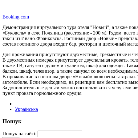
Booking.com
Демонстранция виртуального тура отеля "Новый", а также по
«Буковель» в селе Поляница (расстояние - 200 м). Рядом, вс
такси из Ивано-Франковска. Гостиный двор «Новый» представля
состав гостиного двора входит бар, ресторан и цветочный мага
Для проживания присутствуют двухместные, трехместные и чет
В двухместных номерах присутствует двуспальная кровать, теле
также ТВ, санузел с душем и туалетом, шкаф для одежды. Такж
балкон, шкаф, телевизор, а также санузел со всем необходимым
В проживание в гостином дворе «Новый» включены завтраки. Т
автомобиле. Если необходимо, на рецепции вам бесплатно вызо
За дополнительные деньги можно воспользоваться услугами авт
пункт проката горнолыжного орудия.
Українська
Пошук
Пошук на сайті: