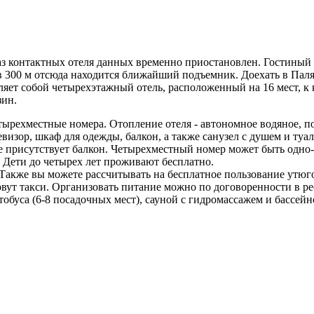
каз контактных отеля данных временно приостановлен. Гостиный
его в 300 м отсюда находится ближайший подъемник. Доехать в 
ет собой четырехэтажный отель, расположенный на 16 мест, к к
зин.
ырехместные номера. Отопление отеля - автономное водяное, по
визор, шкаф для одежды, балкон, а также санузел с душем и туа
е присутствует балкон. Четырехместный номер может быть одно- 
. Дети до четырех лет проживают бесплатно.
акже вы можете рассчитывать на бесплатное пользование утюго
вут такси. Организовать питание можно по договоренности в ре
обуса (6-8 посадочных мест), сауной с гидромассажем и бассейн