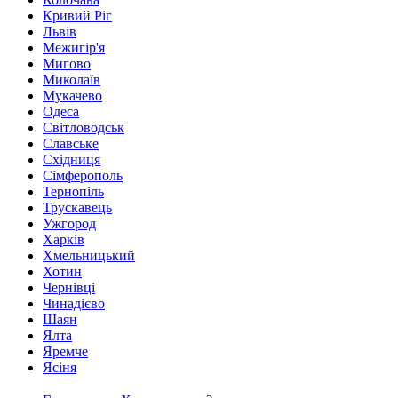
Кривий Ріг
Львів
Межигір'я
Мигово
Миколаїв
Мукачево
Одеса
Світловодськ
Славське
Східниця
Сімферополь
Тернопіль
Трускавець
Ужгород
Харків
Хмельницький
Хотин
Чернівці
Чинадієво
Шаян
Ялта
Яремче
Ясіня