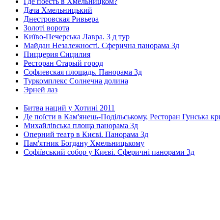
Где поесть в Хмельницком?
Дача Хмельницький
Днестровская Ривьера
Золоті ворота
Київо-Печерська Лавра. 3 д тур
Майдан Незалежності. Сферична панорама 3д
Пиццерия Сицилия
Ресторан Старый город
Софиевская площадь. Панорама 3д
Туркомплекс Солнечна долина
Эрней лаз
Битва наций у Хотині 2011
Де поїсти в Кам'янець-Подільському, Ресторан Гунська к
Михайлівська площа панорама 3д
Оперний театр в Києві. Панорама 3д
Пам'ятник Богдану Хмельницькому
Софіївський собор у Києві. Сферичні панорами 3д