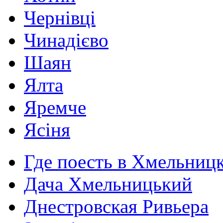
Чернівці
Чинадієво
Шаян
Ялта
Яремче
Ясіня
Где поесть в Хмельниц
Дача Хмельницький
Днестровская Ривьера