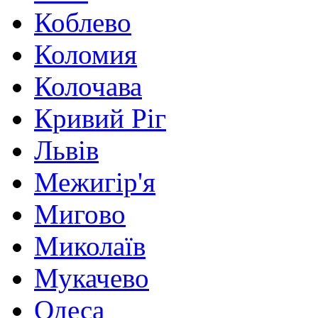
Коблево
Коломия
Колочава
Кривий Ріг
Львів
Межигір'я
Мигово
Миколаїв
Мукачево
Одеса