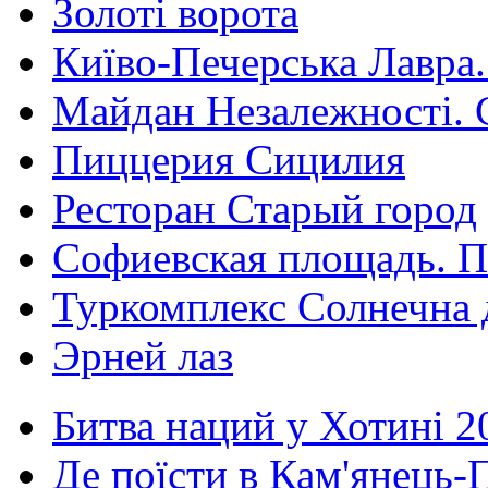
Золоті ворота
Київо-Печерська Лавра.
Майдан Незалежності. 
Пиццерия Сицилия
Ресторан Старый город
Софиевская площадь. П
Туркомплекс Солнечна 
Эрней лаз
Битва наций у Хотині 2
Де поїсти в Кам'янець-