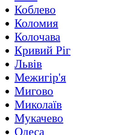
Коблево
Коломия
Колочава
Кривий Ріг
Львів
Межигір'я
Мигово
Миколаїв
Мукачево
Одеса