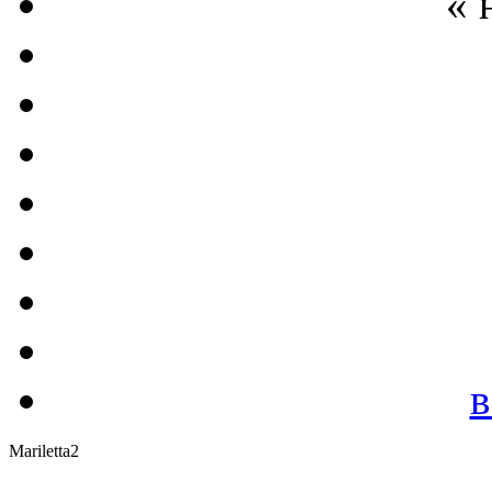
« 
в
Mariletta2