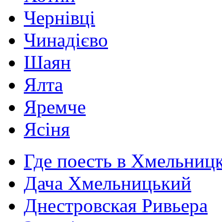
Чернівці
Чинадієво
Шаян
Ялта
Яремче
Ясіня
Где поесть в Хмельниц
Дача Хмельницький
Днестровская Ривьера