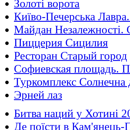
Золоті ворота
Київо-Печерська Лавра.
Майдан Незалежності. 
Пиццерия Сицилия
Ресторан Старый город
Софиевская площадь. П
Туркомплекс Солнечна 
Эрней лаз
Битва наций у Хотині 2
Де поїсти в Кам'янець-