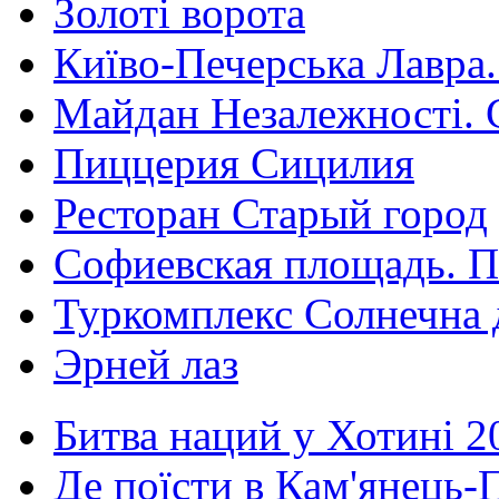
Золоті ворота
Київо-Печерська Лавра.
Майдан Незалежності. 
Пиццерия Сицилия
Ресторан Старый город
Софиевская площадь. П
Туркомплекс Солнечна 
Эрней лаз
Битва наций у Хотині 2
Де поїсти в Кам'янець-