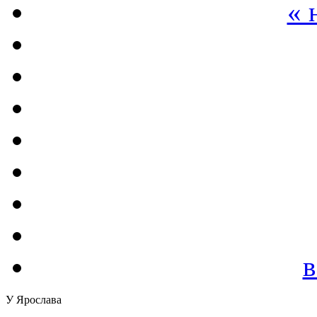
« 
в
У Ярослава