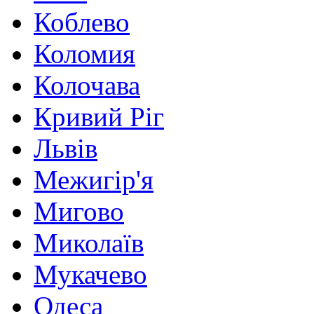
Коблево
Коломия
Колочава
Кривий Ріг
Львів
Межигір'я
Мигово
Миколаїв
Мукачево
Одеса