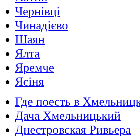
Чернівці
Чинадієво
Шаян
Ялта
Яремче
Ясіня
Где поесть в Хмельниц
Дача Хмельницький
Днестровская Ривьера