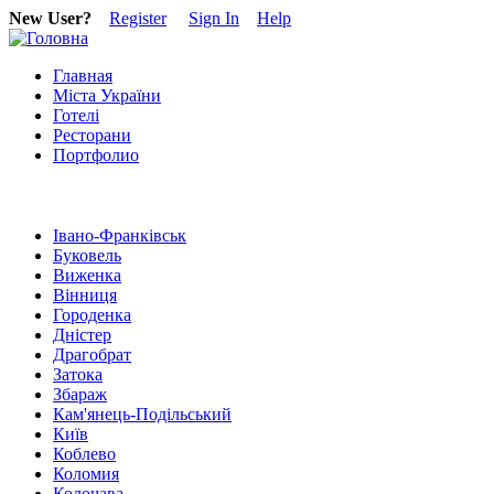
New User?
Register
Sign In
Help
Главная
Міста України
Готелі
Ресторани
Портфолио
Івано-Франківськ
Буковель
Виженка
Вінниця
Городенка
Дністер
Драгобрат
Затока
Збараж
Кам'янець-Подільський
Київ
Коблево
Коломия
Колочава