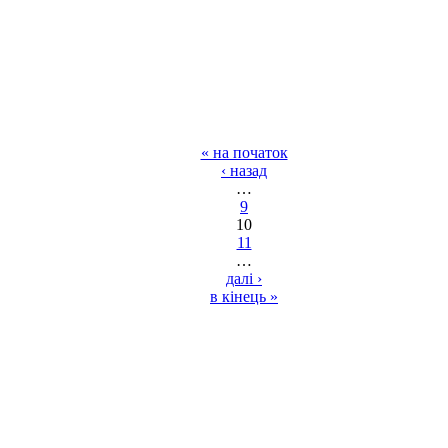
« на початок
‹ назад
…
9
10
11
…
далі ›
в кінець »