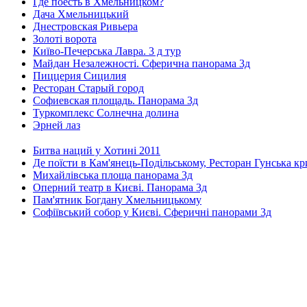
Где поесть в Хмельницком?
Дача Хмельницький
Днестровская Ривьера
Золоті ворота
Київо-Печерська Лавра. 3 д тур
Майдан Незалежності. Сферична панорама 3д
Пиццерия Сицилия
Ресторан Старый город
Софиевская площадь. Панорама 3д
Туркомплекс Солнечна долина
Эрней лаз
Битва наций у Хотині 2011
Де поїсти в Кам'янець-Подільському, Ресторан Гунська к
Михайлівська площа панорама 3д
Оперний театр в Києві. Панорама 3д
Пам'ятник Богдану Хмельницькому
Софіївський собор у Києві. Сферичні панорами 3д