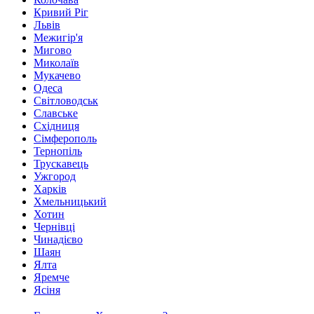
Кривий Ріг
Львів
Межигір'я
Мигово
Миколаїв
Мукачево
Одеса
Світловодськ
Славське
Східниця
Сімферополь
Тернопіль
Трускавець
Ужгород
Харків
Хмельницький
Хотин
Чернівці
Чинадієво
Шаян
Ялта
Яремче
Ясіня