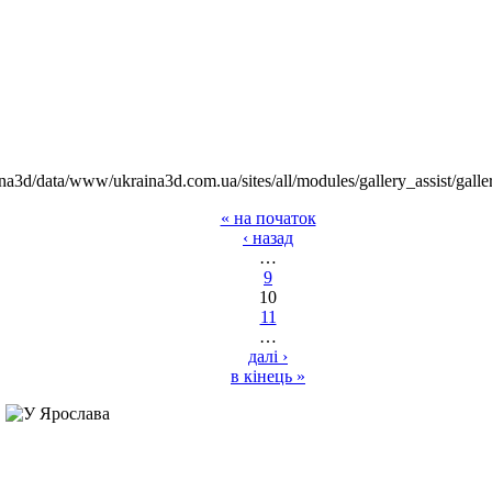
na3d/data/www/ukraina3d.com.ua/sites/all/modules/gallery_assist/galle
« на початок
‹ назад
…
9
10
11
…
далі ›
в кінець »