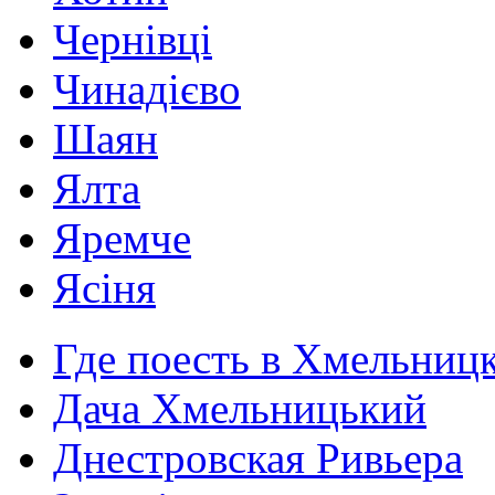
Чернівці
Чинадієво
Шаян
Ялта
Яремче
Ясіня
Где поесть в Хмельниц
Дача Хмельницький
Днестровская Ривьера