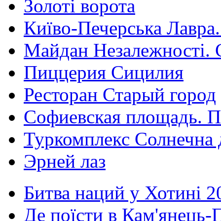
Золоті ворота
Київо-Печерська Лавра.
Майдан Незалежності. 
Пиццерия Сицилия
Ресторан Старый город
Софиевская площадь. П
Туркомплекс Солнечна 
Эрней лаз
Битва наций у Хотині 2
Де поїсти в Кам'янець-