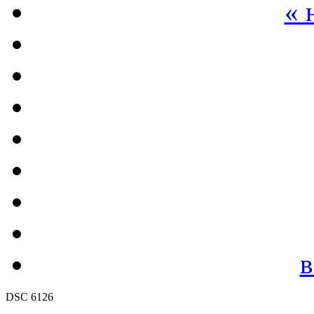
« 
в
DSC 6126