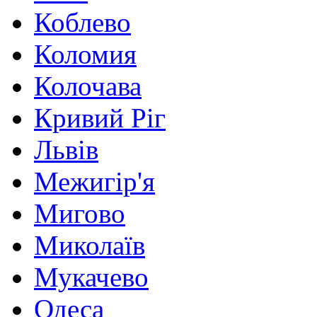
Коблево
Коломия
Колочава
Кривий Ріг
Львів
Межигір'я
Мигово
Миколаїв
Мукачево
Одеса