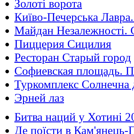
Золоті ворота
Київо-Печерська Лавра.
Майдан Незалежності. 
Пиццерия Сицилия
Ресторан Старый город
Софиевская площадь. П
Туркомплекс Солнечна 
Эрней лаз
Битва наций у Хотині 2
Де поїсти в Кам'янець-