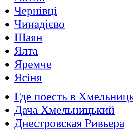
Чернівці
Чинадієво
Шаян
Ялта
Яремче
Ясіня
Где поесть в Хмельниц
Дача Хмельницький
Днестровская Ривьера