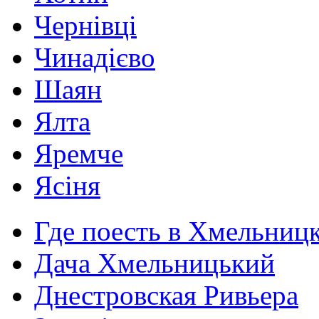
Чернівці
Чинадієво
Шаян
Ялта
Яремче
Ясіня
Где поесть в Хмельниц
Дача Хмельницький
Днестровская Ривьера