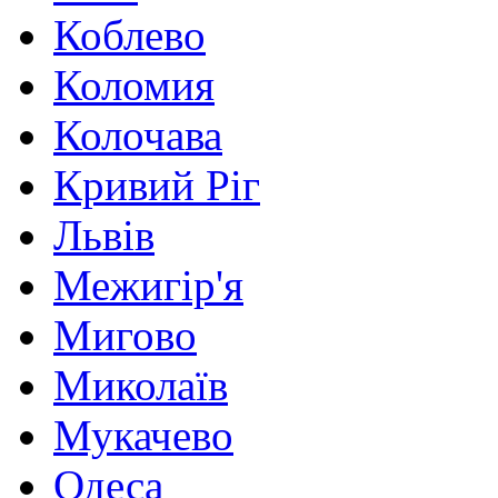
Коблево
Коломия
Колочава
Кривий Ріг
Львів
Межигір'я
Мигово
Миколаїв
Мукачево
Одеса