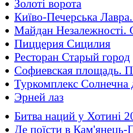
Золоті ворота
Київо-Печерська Лавра.
Майдан Незалежності. 
Пиццерия Сицилия
Ресторан Старый город
Софиевская площадь. П
Туркомплекс Солнечна 
Эрней лаз
Битва наций у Хотині 2
Де поїсти в Кам'янець-