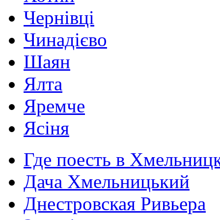
Чернівці
Чинадієво
Шаян
Ялта
Яремче
Ясіня
Где поесть в Хмельниц
Дача Хмельницький
Днестровская Ривьера