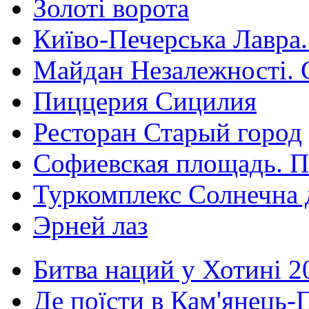
Золоті ворота
Київо-Печерська Лавра.
Майдан Незалежності. 
Пиццерия Сицилия
Ресторан Старый город
Софиевская площадь. П
Туркомплекс Солнечна 
Эрней лаз
Битва наций у Хотині 2
Де поїсти в Кам'янець-