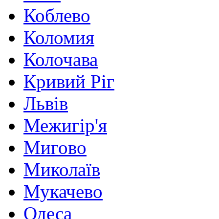
Коблево
Коломия
Колочава
Кривий Ріг
Львів
Межигір'я
Мигово
Миколаїв
Мукачево
Одеса