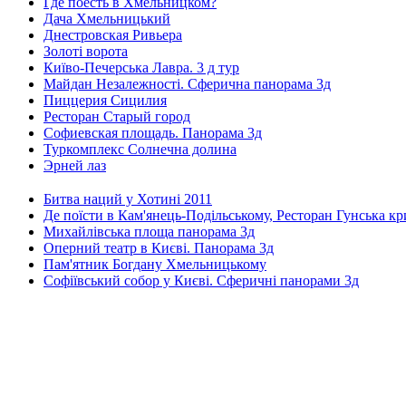
Где поесть в Хмельницком?
Дача Хмельницький
Днестровская Ривьера
Золоті ворота
Київо-Печерська Лавра. 3 д тур
Майдан Незалежності. Сферична панорама 3д
Пиццерия Сицилия
Ресторан Старый город
Софиевская площадь. Панорама 3д
Туркомплекс Солнечна долина
Эрней лаз
Битва наций у Хотині 2011
Де поїсти в Кам'янець-Подільському, Ресторан Гунська к
Михайлівська площа панорама 3д
Оперний театр в Києві. Панорама 3д
Пам'ятник Богдану Хмельницькому
Софіївський собор у Києві. Сферичні панорами 3д