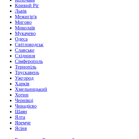
Кривий Ріг
Львів
Межигір'я
Мигово
Миколаїв
Мукачево
Одеса
Світловодськ
Славське
Східниця
Сімферополь
Тернопіль
Трускавець
Ужгород
Харків
Хмельницький
Хотин
Чернівці
Чинадієво
Шаян
Ялта
Яремче
Ясіня