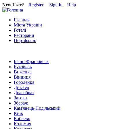
New User?
Register
Sign In
Help
Главная
Міста України
Готелі
Ресторани
Портфолио
Івано-Франківськ
Буковель
Виженка
Вінниця
Городенка
Дністер
Драгобрат
Затока
Збараж
Кам'янець-Подільський
Київ
Коблево
Коломия
Колочава