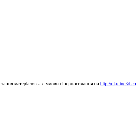
стання матеріалов - за умови гіперпосилання на
http://ukraine3d.c