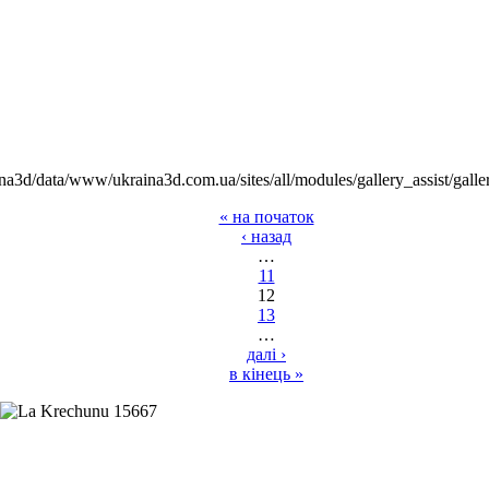
na3d/data/www/ukraina3d.com.ua/sites/all/modules/gallery_assist/galle
« на початок
‹ назад
…
11
12
13
…
далі ›
в кінець »