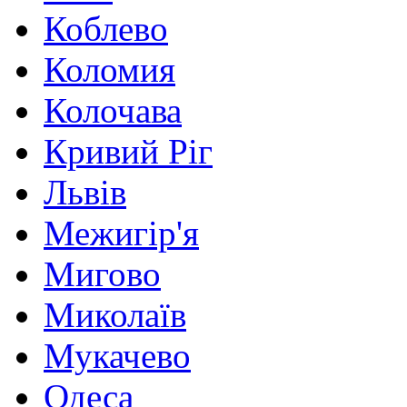
Коблево
Коломия
Колочава
Кривий Ріг
Львів
Межигір'я
Мигово
Миколаїв
Мукачево
Одеса