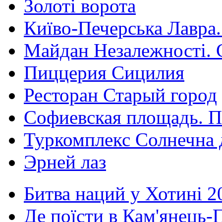
Золоті ворота
Київо-Печерська Лавра.
Майдан Незалежності. 
Пиццерия Сицилия
Ресторан Старый город
Софиевская площадь. П
Туркомплекс Солнечна 
Эрней лаз
Битва наций у Хотині 2
Де поїсти в Кам'янець-