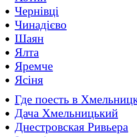
Чернівці
Чинадієво
Шаян
Ялта
Яремче
Ясіня
Где поесть в Хмельниц
Дача Хмельницький
Днестровская Ривьера