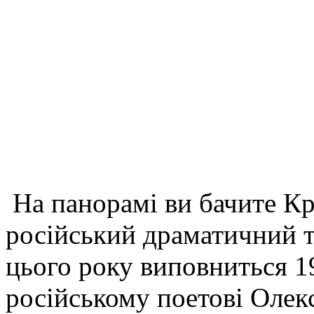
На панорамі ви бачите К
російський драматичний т
цього року виповниться 1
російському поетові Олек