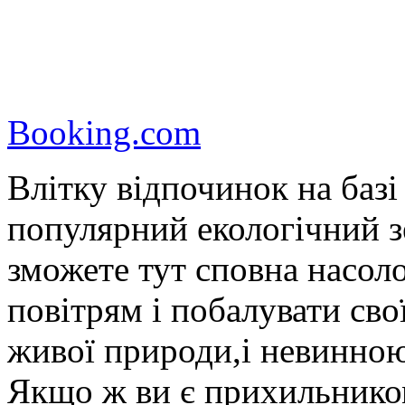
Booking.com
Влітку відпочинок на баз
популярний екологічний з
зможете тут сповна насол
повітрям і побалувати св
живої природи,і невинно
Якщо ж ви є прихильником