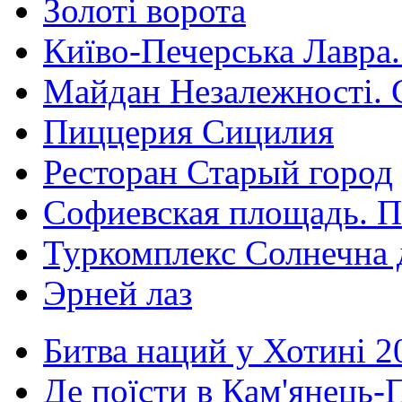
Золоті ворота
Київо-Печерська Лавра.
Майдан Незалежності. 
Пиццерия Сицилия
Ресторан Старый город
Софиевская площадь. П
Туркомплекс Солнечна 
Эрней лаз
Битва наций у Хотині 2
Де поїсти в Кам'янець-