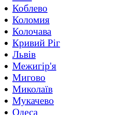
Коблево
Коломия
Колочава
Кривий Ріг
Львів
Межигір'я
Мигово
Миколаїв
Мукачево
Одеса