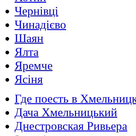
Чернівці
Чинадієво
Шаян
Ялта
Яремче
Ясіня
Где поесть в Хмельниц
Дача Хмельницький
Днестровская Ривьера