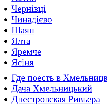
Чернівці
Чинадієво
Шаян
Ялта
Яремче
Ясіня
Где поесть в Хмельниц
Дача Хмельницький
Днестровская Ривьера