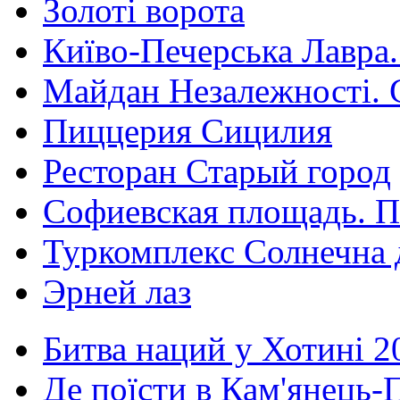
Золоті ворота
Київо-Печерська Лавра.
Майдан Незалежності. 
Пиццерия Сицилия
Ресторан Старый город
Софиевская площадь. П
Туркомплекс Солнечна 
Эрней лаз
Битва наций у Хотині 2
Де поїсти в Кам'янець-