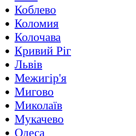
Коблево
Коломия
Колочава
Кривий Ріг
Львів
Межигір'я
Мигово
Миколаїв
Мукачево
Одеса