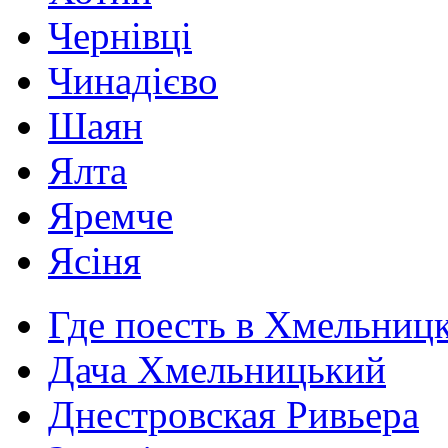
Чернівці
Чинадієво
Шаян
Ялта
Яремче
Ясіня
Где поесть в Хмельниц
Дача Хмельницький
Днестровская Ривьера