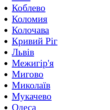
Коблево
Коломия
Колочава
Кривий Ріг
Львів
Межигір'я
Мигово
Миколаїв
Мукачево
Одеса