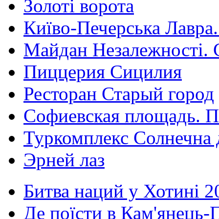
Золоті ворота
Київо-Печерська Лавра.
Майдан Незалежності. 
Пиццерия Сицилия
Ресторан Старый город
Софиевская площадь. П
Туркомплекс Солнечна 
Эрней лаз
Битва наций у Хотині 2
Де поїсти в Кам'янець-