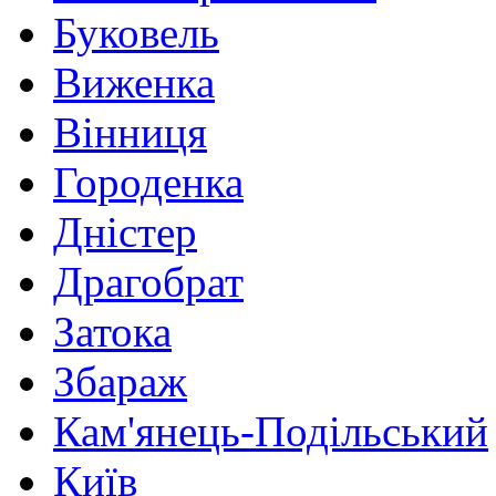
Буковель
Виженка
Вінниця
Городенка
Дністер
Драгобрат
Затока
Збараж
Кам'янець-Подільський
Київ