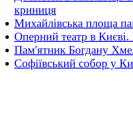
криниця
Михайлівська площа па
Оперний театр в Києві.
Пам'ятник Богдану Хм
Софіївський собор у Ки