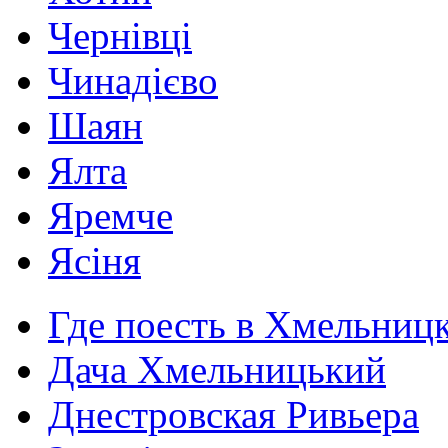
Чернівці
Чинадієво
Шаян
Ялта
Яремче
Ясіня
Где поесть в Хмельниц
Дача Хмельницький
Днестровская Ривьера