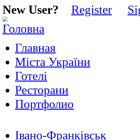
New User?
Register
Si
Главная
Міста України
Готелі
Ресторани
Портфолио
Івано-Франківськ