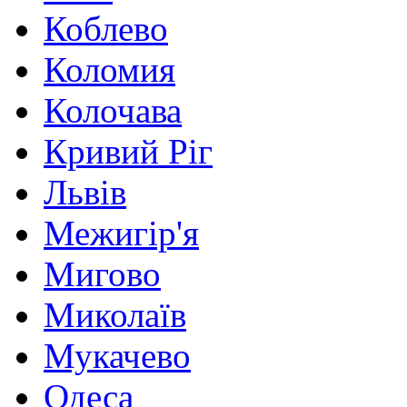
Коблево
Коломия
Колочава
Кривий Ріг
Львів
Межигір'я
Мигово
Миколаїв
Мукачево
Одеса