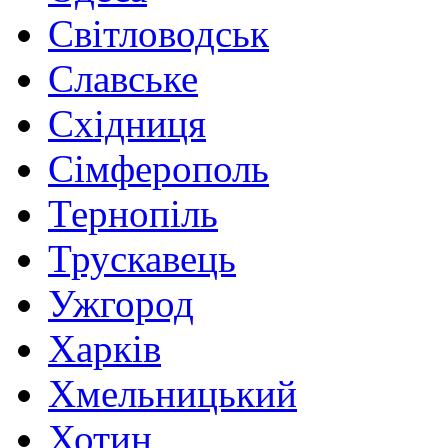
Світловодськ
Славське
Східниця
Сімферополь
Тернопіль
Трускавець
Ужгород
Харків
Хмельницький
Хотин