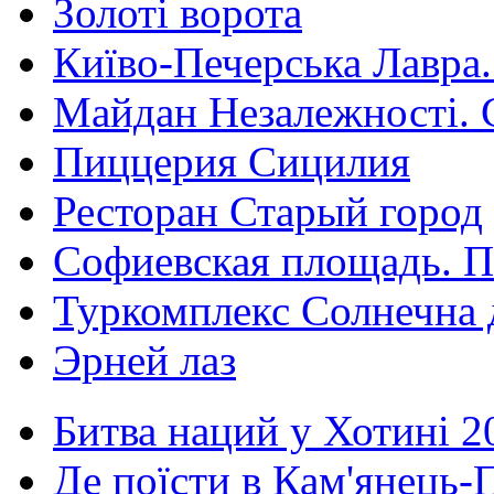
Золоті ворота
Київо-Печерська Лавра.
Майдан Незалежності. 
Пиццерия Сицилия
Ресторан Старый город
Софиевская площадь. П
Туркомплекс Солнечна 
Эрней лаз
Битва наций у Хотині 2
Де поїсти в Кам'янець-