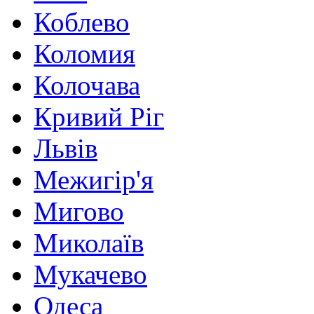
Коблево
Коломия
Колочава
Кривий Ріг
Львів
Межигір'я
Мигово
Миколаїв
Мукачево
Одеса