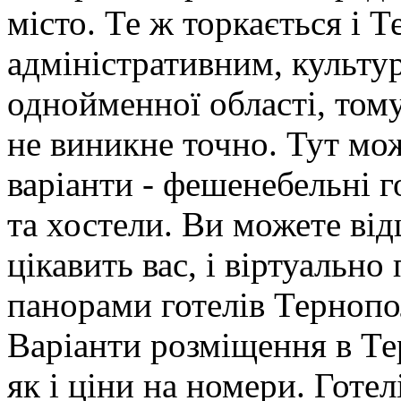
місто. Те ж торкається і Т
адміністративним, культу
однойменної області, том
не виникне точно. Тут мож
варіанти - фешенебельні го
та хостели. Ви можете ві
цікавить вас, і віртуальн
панорами готелів Тернопол
Варіанти розміщення в Те
як і ціни на номери. Гот