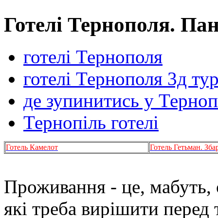
Готелі Тернополя. Па
готелі Тернополя
готелі Тернополя 3д ту
де зупинитись у Терно
Тернопіль готелі
Готель Камелот
Готель Гетьман. Зба
Проживання - це, мабуть,
які треба вирішити перед 