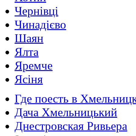
Чернівці
Чинадієво
Шаян
Ялта
Яремче
Ясіня
Где поесть в Хмельниц
Дача Хмельницький
Днестровская Ривьера