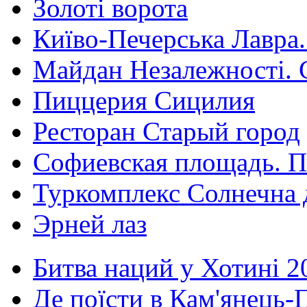
Золоті ворота
Київо-Печерська Лавра.
Майдан Незалежності. 
Пиццерия Сицилия
Ресторан Старый город
Софиевская площадь. П
Туркомплекс Солнечна 
Эрней лаз
Битва наций у Хотині 2
Де поїсти в Кам'янець-