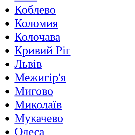
Коблево
Коломия
Колочава
Кривий Ріг
Львів
Межигір'я
Мигово
Миколаїв
Мукачево
Одеса