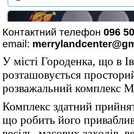
Контактний телефон
096 50
email:
merrylandcenter@gm
У місті Городенка, що в І
розташовується просторий
розважальний комплекс Me
Комплекс здатний прийнят
що робить його привабли
весіль, масових заходів, 