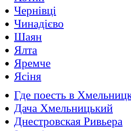
Чернівці
Чинадієво
Шаян
Ялта
Яремче
Ясіня
Где поесть в Хмельниц
Дача Хмельницький
Днестровская Ривьера