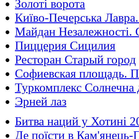
Золоті ворота
Київо-Печерська Лавра.
Майдан Незалежності. 
Пиццерия Сицилия
Ресторан Старый город
Софиевская площадь. П
Туркомплекс Солнечна 
Эрней лаз
Битва наций у Хотині 2
Де поїсти в Кам'янець-