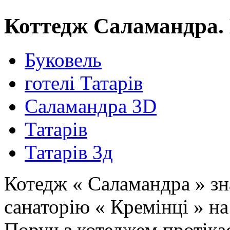
Коттедж Саламандра. 
Буковель
готелі Татарів
Саламандра 3D
Татарів
Татарів 3д
Котедж « Саламандра » зн
санаторію « Кремінці » на
Поруч з котеджем протікає 