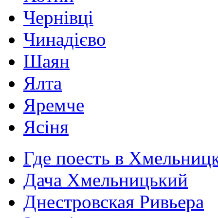
Чернівці
Чинадієво
Шаян
Ялта
Яремче
Ясіня
Где поесть в Хмельниц
Дача Хмельницький
Днестровская Ривьера