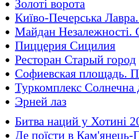
Золоті ворота
Київо-Печерська Лавра.
Майдан Незалежності. 
Пиццерия Сицилия
Ресторан Старый город
Софиевская площадь. П
Туркомплекс Солнечна 
Эрней лаз
Битва наций у Хотині 2
Де поїсти в Кам'янець-