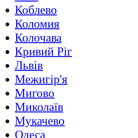
Коблево
Коломия
Колочава
Кривий Ріг
Львів
Межигір'я
Мигово
Миколаїв
Мукачево
Одеса