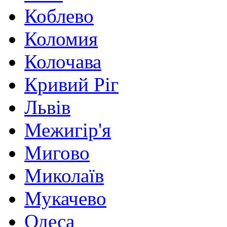
Коблево
Коломия
Колочава
Кривий Ріг
Львів
Межигір'я
Мигово
Миколаїв
Мукачево
Одеса