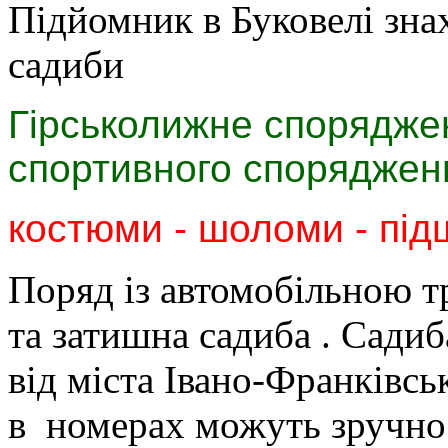
Підйомник в Буковелі знах
садиби
Гірськолижне споряджен
спо
ртивного спорядженн
костюми -
шоломи -
під
Поряд із автомобільною т
та затишна садиба . Садиба
від міста Івано-Франківськ
в номерах можуть зручно 