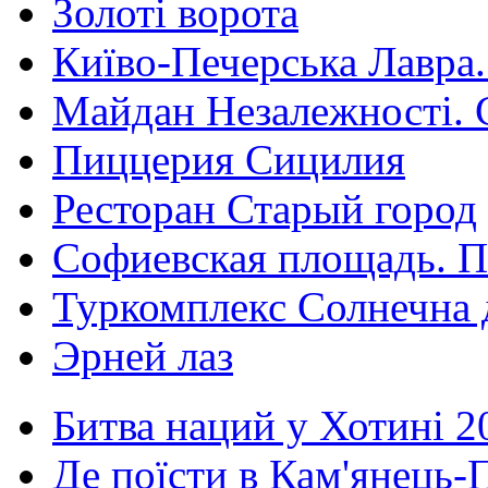
Золоті ворота
Київо-Печерська Лавра.
Майдан Незалежності. 
Пиццерия Сицилия
Ресторан Старый город
Софиевская площадь. П
Туркомплекс Солнечна 
Эрней лаз
Битва наций у Хотині 2
Де поїсти в Кам'янець-