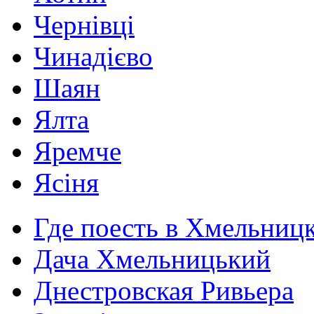
Чернівці
Чинадієво
Шаян
Ялта
Яремче
Ясіня
Где поесть в Хмельниц
Дача Хмельницький
Днестровская Ривьера