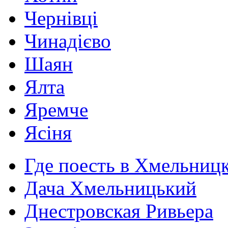
Чернівці
Чинадієво
Шаян
Ялта
Яремче
Ясіня
Где поесть в Хмельниц
Дача Хмельницький
Днестровская Ривьера