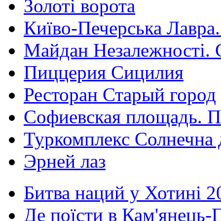
Золоті ворота
Київо-Печерська Лавра.
Майдан Незалежності. 
Пиццерия Сицилия
Ресторан Старый город
Софиевская площадь. П
Туркомплекс Солнечна 
Эрней лаз
Битва наций у Хотині 2
Де поїсти в Кам'янець-