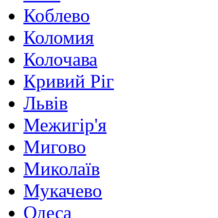
Коблево
Коломия
Колочава
Кривий Ріг
Львів
Межигір'я
Мигово
Миколаїв
Мукачево
Одеса