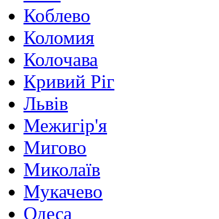
Коблево
Коломия
Колочава
Кривий Ріг
Львів
Межигір'я
Мигово
Миколаїв
Мукачево
Одеса