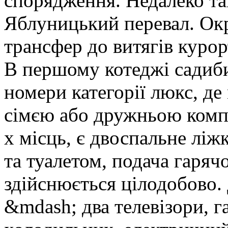
спорядження. Недалеко та
Яблуницький перевал. Ок
трансфер до витягів курор
В першому котеджі садиби
номери категорії люкс, де
сімєю або дружньою компа
х місць, є двоспальне ліж
та туалетом, подача гаряч
здійснюється цілодобово.
&mdash; два телевізори, г