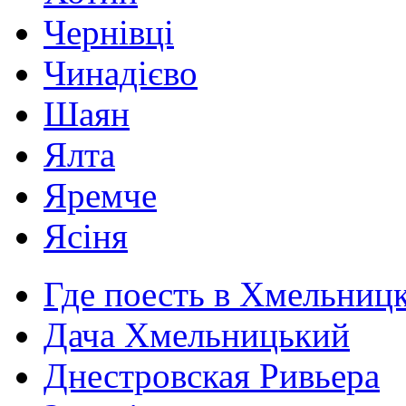
Чернівці
Чинадієво
Шаян
Ялта
Яремче
Ясіня
Где поесть в Хмельниц
Дача Хмельницький
Днестровская Ривьера