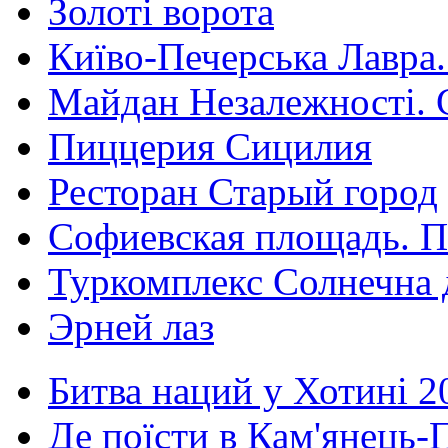
Золоті ворота
Київо-Печерська Лавра.
Майдан Незалежності. 
Пиццерия Сицилия
Ресторан Старый город
Софиевская площадь. П
Туркомплекс Солнечна 
Эрней лаз
Битва наций у Хотині 2
Де поїсти в Кам'янець-