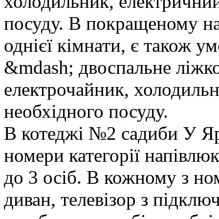
холодильник, електричний
посуду. В покращеному на
однієї кімнати, є також у
&mdash; двоспальне ліжко 
електрочайник, холодильн
необхідного посуду.
В котеджі №2 садиби У Яр
номери категорії напівлю
до 3 осіб. В кожному з но
диван, телевізор з підкл