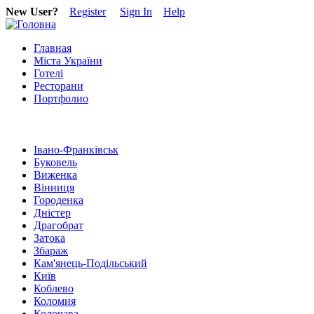
New User?
Register
Sign In
Help
Главная
Міста України
Готелі
Ресторани
Портфолио
Івано-Франківськ
Буковель
Виженка
Вінниця
Городенка
Дністер
Драгобрат
Затока
Збараж
Кам'янець-Подільський
Київ
Коблево
Коломия
Колочава