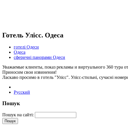
Готель Улісс. Одеса
готелі Одеси
Одеса
сферичні панорами Одеси
Уважаемые клиенты, показ рекламы и виртуального 360 тура от
Приносим свои извинения!
Ласкаво просимо в готель "Улісс". Улісс-стильні, сучасні номер
Русский
Пошук
Пошук на сайті: