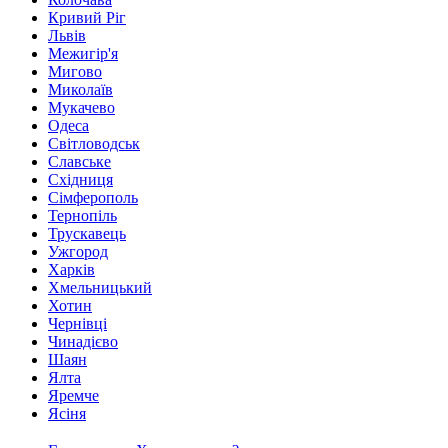
Кривий Ріг
Львів
Межигір'я
Мигово
Миколаїв
Мукачево
Одеса
Світловодськ
Славське
Східниця
Сімферополь
Тернопіль
Трускавець
Ужгород
Харків
Хмельницький
Хотин
Чернівці
Чинадієво
Шаян
Ялта
Яремче
Ясіня