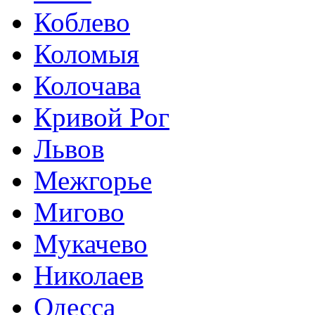
Коблево
Коломыя
Колочава
Кривой Рог
Львов
Межгорье
Мигово
Мукачево
Николаев
Одесса