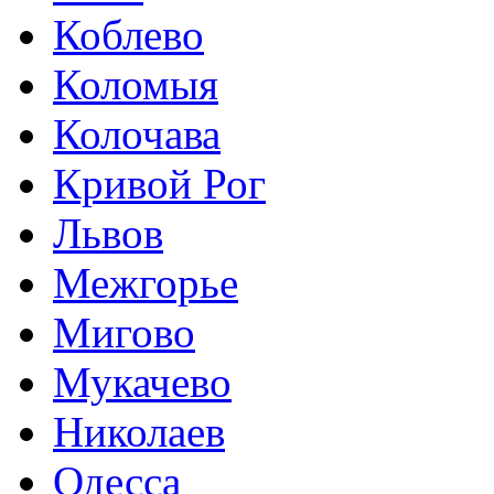
Коблево
Коломыя
Колочава
Кривой Рог
Львов
Межгорье
Мигово
Мукачево
Николаев
Одесса