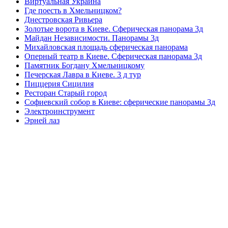
Виртуальная Украина
Где поесть в Хмельницком?
Днестровская Ривьера
Золотые ворота в Киеве. Сферическая панорама 3д
Майдан Независимости. Панорамы 3д
Михайловская площадь сферическая панорама
Оперный театр в Киеве. Сферическая панорама 3д
Памятник Богдану Хмельницкому
Печерская Лавра в Киеве. 3 д тур
Пиццерия Сицилия
Ресторан Старый город
Софиевский собор в Киеве: сферические панорамы 3д
Электроинструмент
Эрней лаз