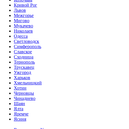
Кривой Рог
Львов
Межгорье
Мигово
Мукачево
Николаев
Одесса
Светловодск
Симферополь
Славское
Сходница
Тернополь
Трускавец
Ужгород
Харьков
Хмельницкий
Хотин
Черновцы
Чинадиево
Шаян
Ялта
Яремче
Ясиня