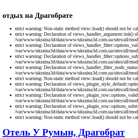
отдых на Драгобрате
strict warning: Non-static method view::load() should not be 
strict warning: Declaration of views_handler_argument::init() 
/var/www/ukraina3d/data/www/ukraina3d.com.ua/sites/all/modu
strict warning: Declaration of views_handler_filter::options_v
/var/www/ukraina3d/data/www/ukraina3d.com.ua/sites/all/modul
strict warning: Declaration of views_handler_filter::options_s
/var/www/ukraina3d/data/www/ukraina3d.com.ua/sites/all/modul
strict warning: Declaration of views_handler_filter_node_stat
/var/www/ukraina3d/data/www/ukraina3d.com.ua/sites/all/modul
strict warning: Non-static method view::load() should not be 
strict warning: Declaration of views_plugin_style_default::opti
/var/www/ukraina3d/data/www/ukraina3d.com.ua/sites/all/modul
strict warning: Declaration of views_plugin_row::options_vali
/var/www/ukraina3d/data/www/ukraina3d.com.ua/sites/all/modu
strict warning: Declaration of views_plugin_row::options_sub
/var/www/ukraina3d/data/www/ukraina3d.com.ua/sites/all/modu
strict warning: Non-static method view::load() should not be 
Отель У Румын, Драгобрат