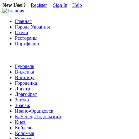
New User?
Register
Sign In
Help
Главная
Города Украины
Отели
Рестораны
Портфолио
Буковель
Виженка
Винница
Городенка
Днестр
Драгобрат
Затока
Збараж
Ивано-Франковск
Каменец-Подольский
Киев
Коблево
Коломыя
Колочава