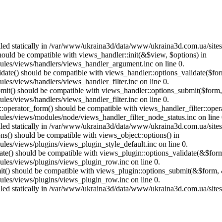
called statically in /var/www/ukraina3d/data/www/ukraina3d.com.ua/site
should be compatible with views_handler::init(&$view, $options) in
les/views/handlers/views_handler_argument.inc on line 0.
alidate() should be compatible with views_handler::options_validate($fo
es/views/handlers/views_handler_filter.inc on line 0.
ubmit() should be compatible with views_handler::options_submit($form
es/views/handlers/views_handler_filter.inc on line 0.
us::operator_form() should be compatible with views_handler_filter::op
es/views/modules/node/views_handler_filter_node_status.inc on line 
called statically in /var/www/ukraina3d/data/www/ukraina3d.com.ua/site
ons() should be compatible with views_object::options() in
es/views/plugins/views_plugin_style_default.inc on line 0.
date() should be compatible with views_plugin::options_validate(&$for
les/views/plugins/views_plugin_row.inc on line 0.
mit() should be compatible with views_plugin::options_submit(&$form, 
les/views/plugins/views_plugin_row.inc on line 0.
called statically in /var/www/ukraina3d/data/www/ukraina3d.com.ua/site