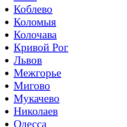
Коблево
Коломыя
Колочава
Кривой Рог
Львов
Межгорье
Мигово
Мукачево
Николаев
Одесса