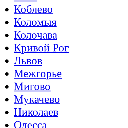
Коблево
Коломыя
Колочава
Кривой Рог
Львов
Межгорье
Мигово
Мукачево
Николаев
Одесса