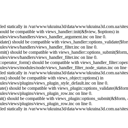
called statically in /var/www/ukraina3d/data/www/ukraina3d.com.ua/site
should be compatible with views_handler::init(&$view, $options) in
les/views/handlers/views_handler_argument.inc on line 0.
alidate() should be compatible with views_handler::options_validate($fo
es/views/handlers/views_handler_filter.inc on line 0.
ubmit() should be compatible with views_handler::options_submit($form
es/views/handlers/views_handler_filter.inc on line 0.
us::operator_form() should be compatible with views_handler_filter::op
es/views/modules/node/views_handler_filter_node_status.inc on line 
called statically in /var/www/ukraina3d/data/www/ukraina3d.com.ua/site
ons() should be compatible with views_object::options() in
es/views/plugins/views_plugin_style_default.inc on line 0.
date() should be compatible with views_plugin::options_validate(&$for
les/views/plugins/views_plugin_row.inc on line 0.
mit() should be compatible with views_plugin::options_submit(&$form, 
les/views/plugins/views_plugin_row.inc on line 0.
called statically in /var/www/ukraina3d/data/www/ukraina3d.com.ua/site