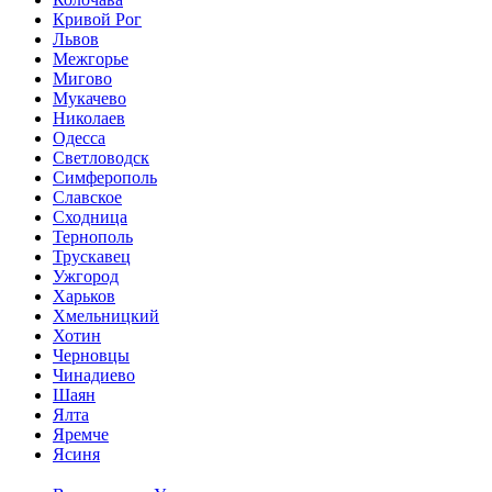
Кривой Рог
Львов
Межгорье
Мигово
Мукачево
Николаев
Одесса
Светловодск
Симферополь
Славское
Сходница
Тернополь
Трускавец
Ужгород
Харьков
Хмельницкий
Хотин
Черновцы
Чинадиево
Шаян
Ялта
Яремче
Ясиня