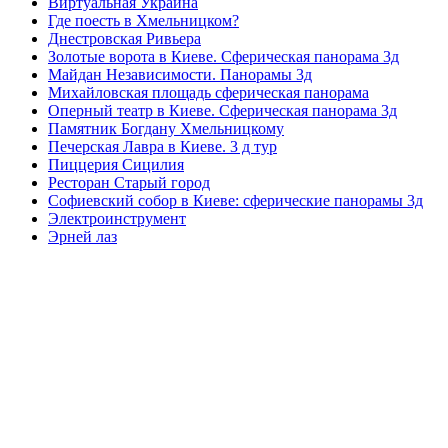
Виртуальная Украина
Где поесть в Хмельницком?
Днестровская Ривьера
Золотые ворота в Киеве. Сферическая панорама 3д
Майдан Независимости. Панорамы 3д
Михайловская площадь сферическая панорама
Оперный театр в Киеве. Сферическая панорама 3д
Памятник Богдану Хмельницкому
Печерская Лавра в Киеве. 3 д тур
Пиццерия Сицилия
Ресторан Старый город
Софиевский собор в Киеве: сферические панорамы 3д
Электроинструмент
Эрней лаз