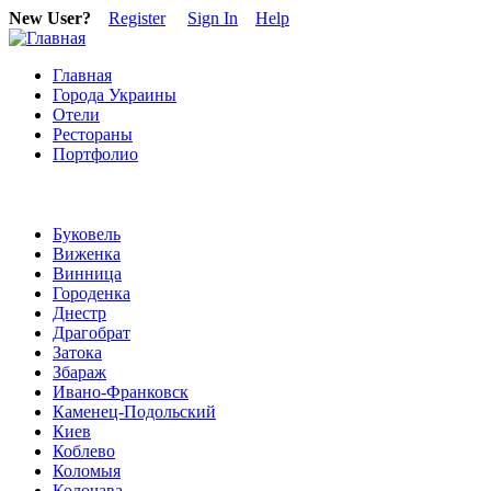
New User?
Register
Sign In
Help
Главная
Города Украины
Отели
Рестораны
Портфолио
Буковель
Виженка
Винница
Городенка
Днестр
Драгобрат
Затока
Збараж
Ивано-Франковск
Каменец-Подольский
Киев
Коблево
Коломыя
Колочава