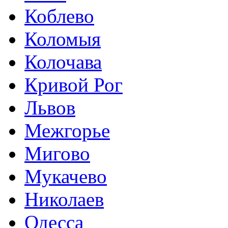
Коблево
Коломыя
Колочава
Кривой Рог
Львов
Межгорье
Мигово
Мукачево
Николаев
Одесса