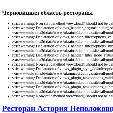
Черновицкая область рестораны
strict warning: Non-static method view::load() should not be 
strict warning: Declaration of views_handler_argument::init() 
/var/www/ukraina3d/data/www/ukraina3d.com.ua/sites/all/modu
strict warning: Declaration of views_handler_filter::options_v
/var/www/ukraina3d/data/www/ukraina3d.com.ua/sites/all/modul
strict warning: Declaration of views_handler_filter::options_s
/var/www/ukraina3d/data/www/ukraina3d.com.ua/sites/all/modul
strict warning: Declaration of views_handler_filter_node_stat
/var/www/ukraina3d/data/www/ukraina3d.com.ua/sites/all/modul
strict warning: Non-static method view::load() should not be 
strict warning: Declaration of views_plugin_style_default::opti
/var/www/ukraina3d/data/www/ukraina3d.com.ua/sites/all/modul
strict warning: Declaration of views_plugin_row::options_vali
/var/www/ukraina3d/data/www/ukraina3d.com.ua/sites/all/modu
strict warning: Declaration of views_plugin_row::options_sub
/var/www/ukraina3d/data/www/ukraina3d.com.ua/sites/all/modu
strict warning: Non-static method view::load() should not be 
Ресторан Астория Неполоков