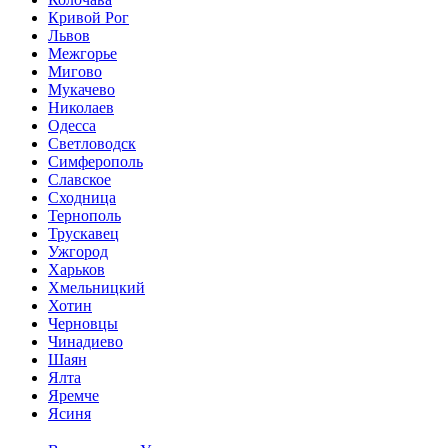
Кривой Рог
Львов
Межгорье
Мигово
Мукачево
Николаев
Одесса
Светловодск
Симферополь
Славское
Сходница
Тернополь
Трускавец
Ужгород
Харьков
Хмельницкий
Хотин
Черновцы
Чинадиево
Шаян
Ялта
Яремче
Ясиня