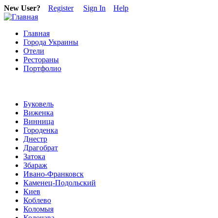
New User?
Register
Sign In
Help
Главная
Города Украины
Отели
Рестораны
Портфолио
Буковель
Виженка
Винница
Городенка
Днестр
Драгобрат
Затока
Збараж
Ивано-Франковск
Каменец-Подольский
Киев
Коблево
Коломыя
Колочава