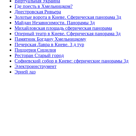
Виртуальная Украина
Где поесть в Хмельницком?
Днестровская Ривьера
Золотые ворота в Киеве. Сферическая панорама 3д
Майдан Независимости. Панорамы 3д
Михайловская площадь сферическая панорама
Оперный театр в Киеве. Сферическая панорама 3д
Памятник Богдану Хмельницкому
Печерская Лавра в Киеве. 3 д тур
Пиццерия Сицилия
Ресторан Старый город
Софиевский собор в Киеве: сферические панорамы 3д
Электроинструмент
Эрней лаз