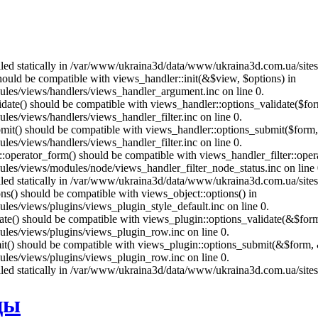
called statically in /var/www/ukraina3d/data/www/ukraina3d.com.ua/site
should be compatible with views_handler::init(&$view, $options) in
les/views/handlers/views_handler_argument.inc on line 0.
alidate() should be compatible with views_handler::options_validate($fo
es/views/handlers/views_handler_filter.inc on line 0.
ubmit() should be compatible with views_handler::options_submit($form
es/views/handlers/views_handler_filter.inc on line 0.
us::operator_form() should be compatible with views_handler_filter::op
es/views/modules/node/views_handler_filter_node_status.inc on line 
called statically in /var/www/ukraina3d/data/www/ukraina3d.com.ua/site
ons() should be compatible with views_object::options() in
es/views/plugins/views_plugin_style_default.inc on line 0.
date() should be compatible with views_plugin::options_validate(&$for
les/views/plugins/views_plugin_row.inc on line 0.
mit() should be compatible with views_plugin::options_submit(&$form, 
les/views/plugins/views_plugin_row.inc on line 0.
called statically in /var/www/ukraina3d/data/www/ukraina3d.com.ua/site
цы