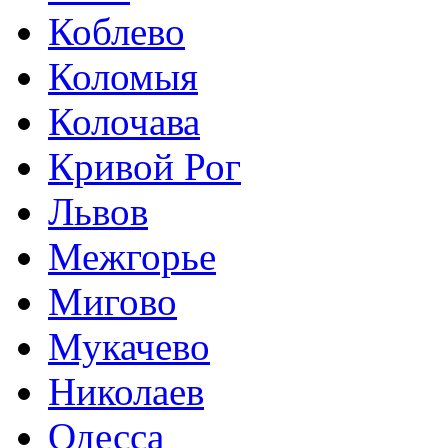
Коблево
Коломыя
Колочава
Кривой Рог
Львов
Межгорье
Мигово
Мукачево
Николаев
Одесса