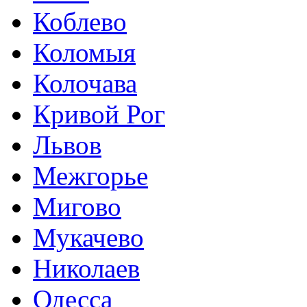
Коблево
Коломыя
Колочава
Кривой Рог
Львов
Межгорье
Мигово
Мукачево
Николаев
Одесса