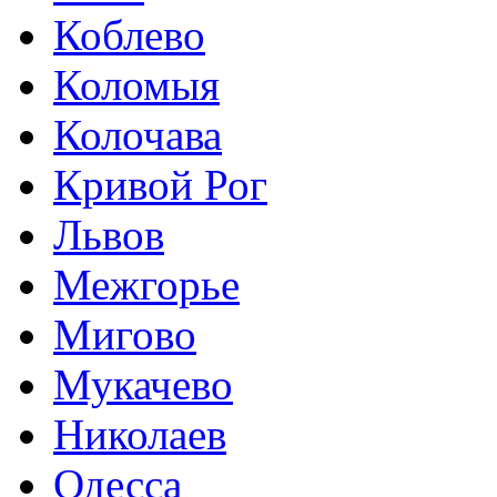
Коблево
Коломыя
Колочава
Кривой Рог
Львов
Межгорье
Мигово
Мукачево
Николаев
Одесса