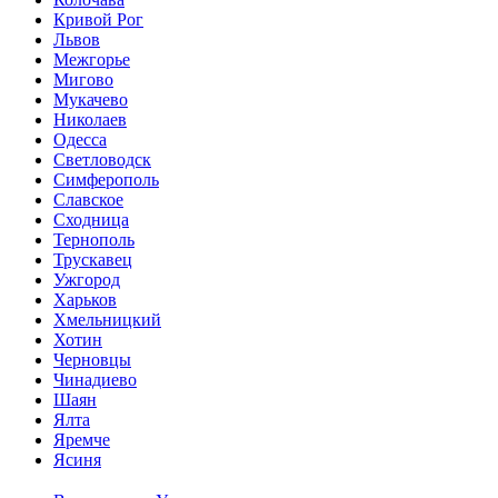
Кривой Рог
Львов
Межгорье
Мигово
Мукачево
Николаев
Одесса
Светловодск
Симферополь
Славское
Сходница
Тернополь
Трускавец
Ужгород
Харьков
Хмельницкий
Хотин
Черновцы
Чинадиево
Шаян
Ялта
Яремче
Ясиня