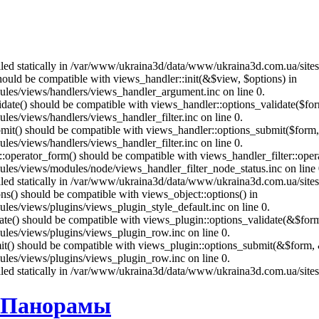
called statically in /var/www/ukraina3d/data/www/ukraina3d.com.ua/site
should be compatible with views_handler::init(&$view, $options) in
les/views/handlers/views_handler_argument.inc on line 0.
alidate() should be compatible with views_handler::options_validate($fo
es/views/handlers/views_handler_filter.inc on line 0.
ubmit() should be compatible with views_handler::options_submit($form
es/views/handlers/views_handler_filter.inc on line 0.
us::operator_form() should be compatible with views_handler_filter::op
es/views/modules/node/views_handler_filter_node_status.inc on line 
called statically in /var/www/ukraina3d/data/www/ukraina3d.com.ua/site
ons() should be compatible with views_object::options() in
es/views/plugins/views_plugin_style_default.inc on line 0.
date() should be compatible with views_plugin::options_validate(&$for
les/views/plugins/views_plugin_row.inc on line 0.
mit() should be compatible with views_plugin::options_submit(&$form, 
les/views/plugins/views_plugin_row.inc on line 0.
called statically in /var/www/ukraina3d/data/www/ukraina3d.com.ua/site
D Панорамы