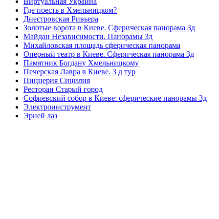
Виртуальная Украина
Где поесть в Хмельницком?
Днестровская Ривьера
Золотые ворота в Киеве. Сферическая панорама 3д
Майдан Независимости. Панорамы 3д
Михайловская площадь сферическая панорама
Оперный театр в Киеве. Сферическая панорама 3д
Памятник Богдану Хмельницкому
Печерская Лавра в Киеве. 3 д тур
Пиццерия Сицилия
Ресторан Старый город
Софиевский собор в Киеве: сферические панорамы 3д
Электроинструмент
Эрней лаз