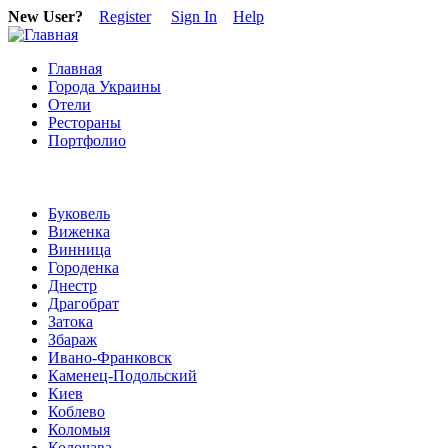
New User?
Register
Sign In
Help
Главная
Города Украины
Отели
Рестораны
Портфолио
Буковель
Виженка
Винница
Городенка
Днестр
Драгобрат
Затока
Збараж
Ивано-Франковск
Каменец-Подольский
Киев
Коблево
Коломыя
Колочава