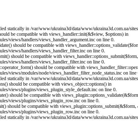
called statically in /var/www/ukraina3d/data/www/ukraina3d.com.ua/site
should be compatible with views_handler::init(&$view, $options) in
les/views/handlers/views_handler_argument.inc on line 0.
alidate() should be compatible with views_handler::options_validate($fo
es/views/handlers/views_handler_filter.inc on line 0.
ubmit() should be compatible with views_handler::options_submit($form
es/views/handlers/views_handler_filter.inc on line 0.
us::operator_form() should be compatible with views_handler_filter::op
es/views/modules/node/views_handler_filter_node_status.inc on line 
called statically in /var/www/ukraina3d/data/www/ukraina3d.com.ua/site
ons() should be compatible with views_object::options() in
es/views/plugins/views_plugin_style_default.inc on line 0.
date() should be compatible with views_plugin::options_validate(&$for
les/views/plugins/views_plugin_row.inc on line 0.
mit() should be compatible with views_plugin::options_submit(&$form, 
les/views/plugins/views_plugin_row.inc on line 0.
called statically in /var/www/ukraina3d/data/www/ukraina3d.com.ua/site