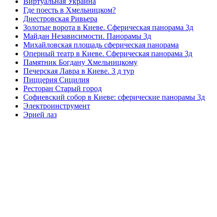
Виртуальная Украина
Где поесть в Хмельницком?
Днестровская Ривьера
Золотые ворота в Киеве. Сферическая панорама 3д
Майдан Независимости. Панорамы 3д
Михайловская площадь сферическая панорама
Оперный театр в Киеве. Сферическая панорама 3д
Памятник Богдану Хмельницкому
Печерская Лавра в Киеве. 3 д тур
Пиццерия Сицилия
Ресторан Старый город
Софиевский собор в Киеве: сферические панорамы 3д
Электроинструмент
Эрней лаз