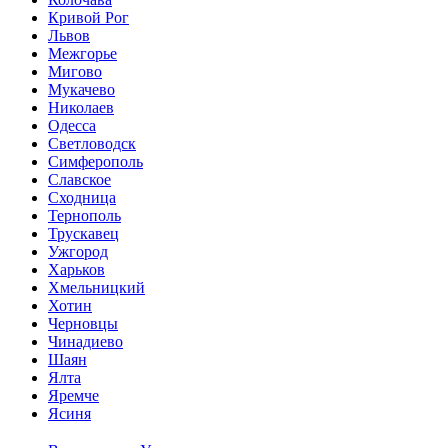
Кривой Рог
Львов
Межгорье
Мигово
Мукачево
Николаев
Одесса
Светловодск
Симферополь
Славское
Сходница
Тернополь
Трускавец
Ужгород
Харьков
Хмельницкий
Хотин
Черновцы
Чинадиево
Шаян
Ялта
Яремче
Ясиня