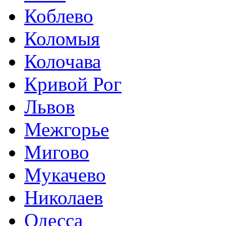
Коблево
Коломыя
Колочава
Кривой Рог
Львов
Межгорье
Мигово
Мукачево
Николаев
Одесса