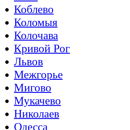
Коблево
Коломыя
Колочава
Кривой Рог
Львов
Межгорье
Мигово
Мукачево
Николаев
Одесса