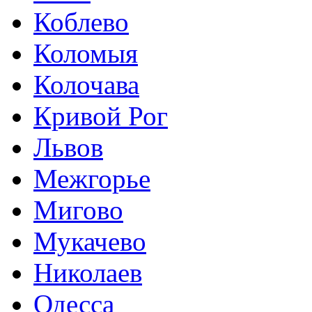
Коблево
Коломыя
Колочава
Кривой Рог
Львов
Межгорье
Мигово
Мукачево
Николаев
Одесса