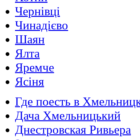
Чернівці
Чинадієво
Шаян
Ялта
Яремче
Ясіня
Где поесть в Хмельниц
Дача Хмельницький
Днестровская Ривьера