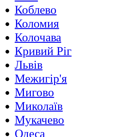
Коблево
Коломия
Колочава
Кривий Ріг
Львів
Межигір'я
Мигово
Миколаїв
Мукачево
Одеса