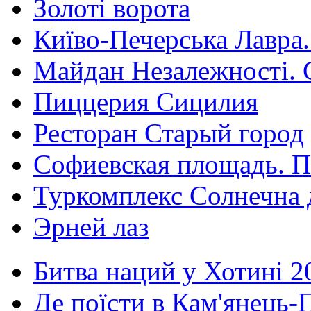
Золоті ворота
Київо-Печерська Лавра.
Майдан Незалежності. 
Пиццерия Сицилия
Ресторан Старый город
Софиевская площадь. П
Туркомплекс Солнечна 
Эрней лаз
Битва наций у Хотині 2
Де поїсти в Кам'янець-